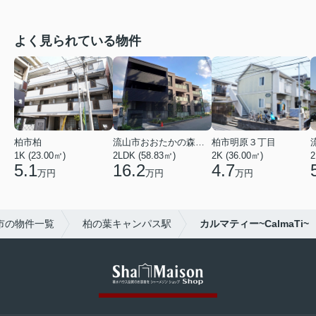
よく見られている物件
柏市柏
流山市おおたかの森西２丁目
柏市明原３丁目
1K (23.00㎡)
2LDK (58.83㎡)
2K (36.00㎡)
2
5.1
16.2
4.7
万円
万円
万円
市の物件一覧
柏の葉キャンパス駅
カルマティー~CalmaTi~