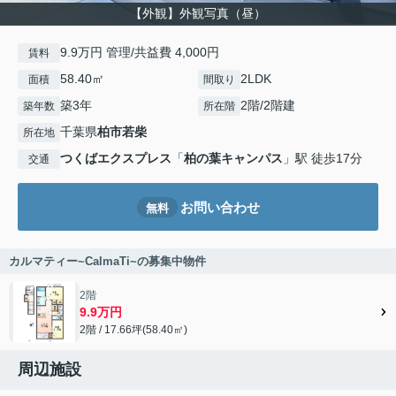
【外観】外観写真（昼）
9.9万円 管理/共益費 4,000円
賃料
58.40㎡
2LDK
面積
間取り
築3年
2階/2階建
築年数
所在階
千葉県
柏市
若柴
所在地
つくばエクスプレス
「
柏の葉キャンパス
」駅 徒歩17分
交通
お問い合わせ
無料
カルマティー~CalmaTi~の募集中物件
2階
9.9万円
2階 / 17.66坪(58.40㎡)
周辺施設