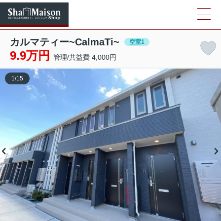
カルマティー~CalmaTi~
空室1
9.9万円
管理/共益費 4,000円
1
/
15