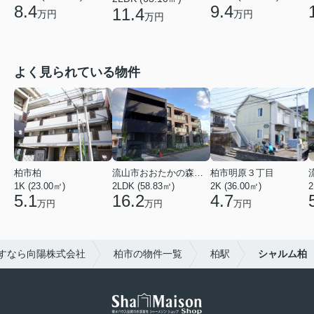
8.4
9.4
11.4
万円
万円
万円
よく見られている物件
柏市柏
流山市おおたかの森西２丁目
柏市明原３丁目
1K (23.00㎡)
2LDK (58.83㎡)
2K (36.00㎡)
2
5.1
16.2
4.7
万円
万円
万円
すなら向陽株式会社
柏市の物件一覧
柏駅
シャルム柏