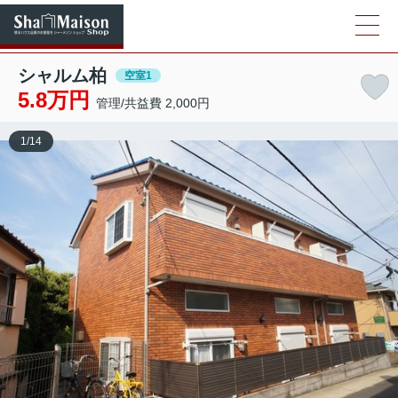
シャルム柏
空室1
5.8万円
管理/共益費 2,000円
1
/
14