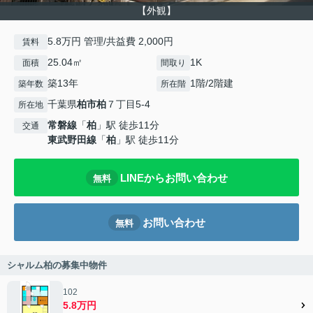
【外観】
5.8万円 管理/共益費 2,000円
賃料
25.04㎡
1K
面積
間取り
築13年
1階/2階建
築年数
所在階
千葉県
柏市
柏
７丁目5-4
所在地
常磐線
「
柏
」駅 徒歩11分
交通
東武野田線
「
柏
」駅 徒歩11分
LINEからお問い合わせ
無料
お問い合わせ
無料
シャルム柏の募集中物件
102
5.8万円