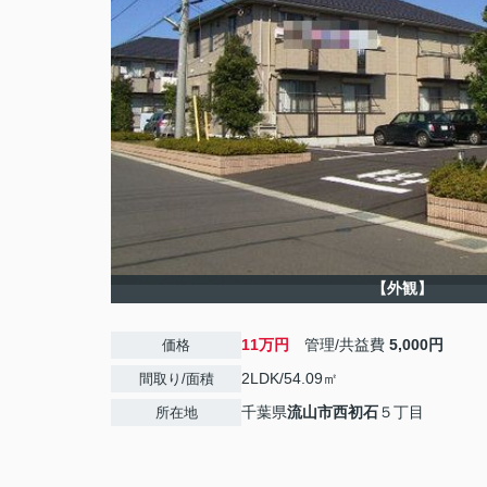
【外観】
11万円
管理/共益費
5,000円
価格
2LDK/54.09㎡
間取り/面積
千葉県
流山市
西初石
５丁目
所在地