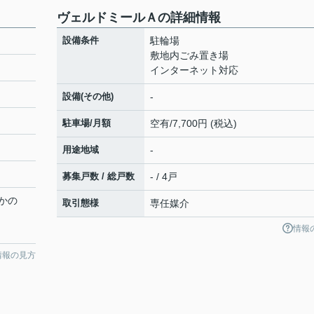
ヴェルドミールＡの詳細情報
設備条件
駐輪場
敷地内ごみ置き場
インターネット対応
設備(その他)
-
駐車場/月額
空有/7,700円 (税込)
用途地域
-
募集戸数 / 総戸数
- / 4戸
かの
取引態様
専任媒介
情報
情報の見方