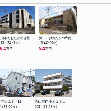
流山市おおたかの森北２丁目
流山市おおたかの森南１丁目
LDK (53.41㎡)
1R (30.00㎡)
6.1
8.2
万円
万円
柏市明原３丁目
流山市向小金１丁目
K (36.00㎡)
2DK (37.26㎡)