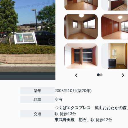
2005年10月(築20年)
築年
空有
駐車
つくばエクスプレス
「
流山おおたかの森
駅 徒歩13分
交通
東武野田線
「
初石
」駅 徒歩12分