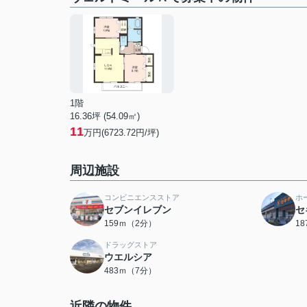
1階
16.36坪 (54.09㎡)
11
万円(6723.72円/坪)
周辺施設
コンビニエンスストア
ホ
セブンイレブン
セ
159ｍ（2分）
1
ドラッグストア
ウエルシア
483ｍ（7分）
近隣の物件