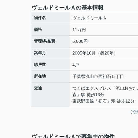
ヴェルドミールＡの基本情報
物件名
ヴェルドミールＡ
価格
11万円
管理/共益費
5,000円
築年月
2005年10月（築20年）
総戸数
4戸
所在地
千葉県
流山市
西初石
５丁目
交通
つくばエクスプレス
「
流山おおた
森
」駅 徒歩13分
東武野田線
「
初石
」駅 徒歩12分
ヴェルドミールＡで募集中の物件