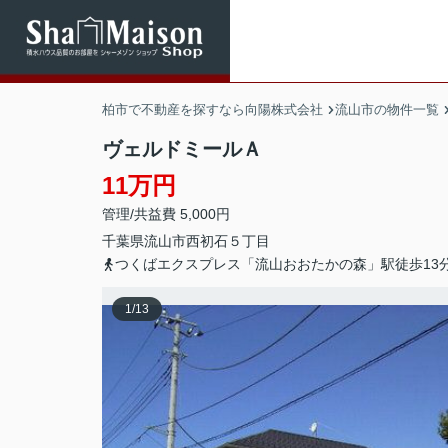
柏市で不動産を探すなら向陽株式会社
流山市の物件一覧
ヴェルドミールＡ
11万円
管理/共益費 5,000円
千葉県
流山市
西初石
５丁目
つくばエクスプレス「流山おおたかの森」駅徒歩13
1
/
13