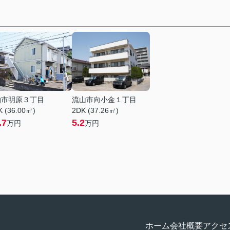
柏市明原３丁目
流山市向小金１丁目
K (36.00㎡)
2DK (37.26㎡)
.7
5.2
万円
万円
ホーム
会社概要
アクセ