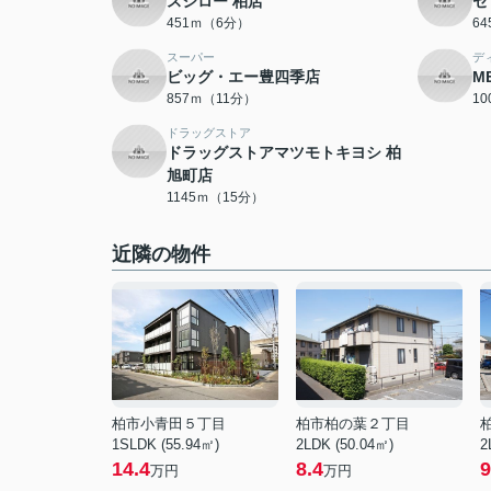
スシロー 柏店
セ
451ｍ（6分）
6
スーパー
デ
ビッグ・エー豊四季店
M
857ｍ（11分）
1
ドラッグストア
ドラッグストアマツモトキヨシ 柏
旭町店
1145ｍ（15分）
近隣の物件
柏市小青田５丁目
柏市柏の葉２丁目
1SLDK (55.94㎡)
2LDK (50.04㎡)
2
14.4
8.4
9
万円
万円