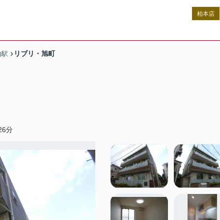
柏本店
リブリ・旭町
柏駅
6分