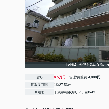
【外観】
外観も気になるポ
6.5万円
管理/共益費
4,000円
価格
1K/27.53㎡
間取り/面積
千葉県
柏市
旭町
２丁目8-43
所在地