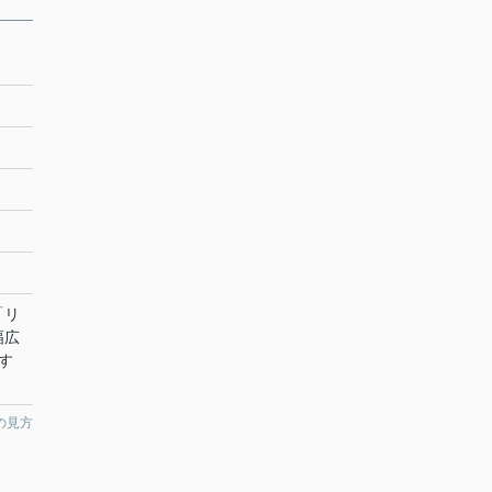
「リ
幅広
す
の見方