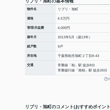
リブリ・旭町の基本情報
物件名
リブリ・旭町
価格
6.5万円
管理/共益費
4,000円
築年月
2013年5月（築13年）
総戸数
9戸
所在地
千葉県
柏市
旭町
２丁目8-43
交通
常磐線
「
柏
」駅 徒歩8分
常磐緩行線
「
南柏
」駅 徒歩26分
リブリ・旭町のコメント(おすすめポイント