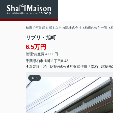
柏市で不動産を探すなら向陽株式会社
柏市の物件一覧
リブリ・旭町
6.5万円
管理/共益費 4,000円
千葉県
柏市
旭町
２丁目8-43
常磐線「柏」駅徒歩8分
常磐緩行線「南柏」駅徒歩2
1
/
18