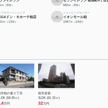
ブンイレブン
セブンイレブン 柏旭町4丁目
45ｍ（9分）
660ｍ（9分）
ィスカウントショップ
ショッピングセンター
EGAドン・キホーテ柏店
イオンモール柏
002ｍ（13分）
1097ｍ（14分）
柏市柏の葉２丁目
柏市若柴
LDK (58.85㎡)
3LDK (91.32㎡)
.4
32
万円
万円