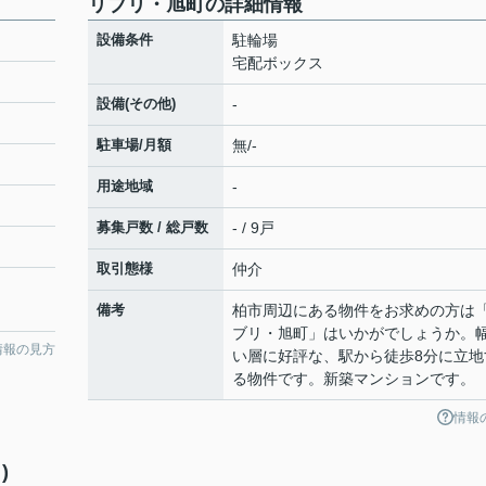
リブリ・旭町の詳細情報
設備条件
駐輪場
宅配ボックス
設備(その他)
-
駐車場/月額
無/-
用途地域
-
募集戸数 / 総戸数
- / 9戸
取引態様
仲介
備考
柏市周辺にある物件をお求めの方は
ブリ・旭町」はいかがでしょうか。
情報の見方
い層に好評な、駅から徒歩8分に立地
る物件です。新築マンションです。
情報
)