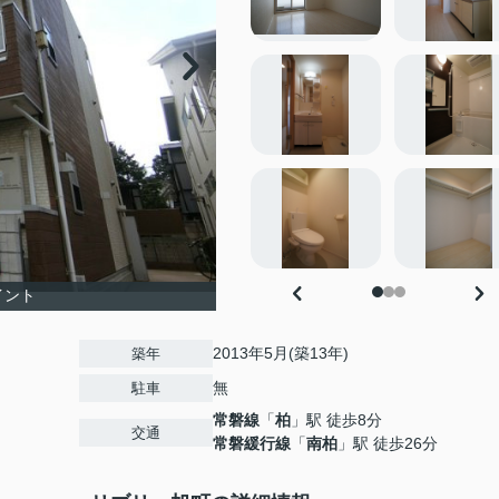
イント
2013年5月(築13年)
築年
無
駐車
常磐線
「
柏
」駅 徒歩8分
交通
常磐緩行線
「
南柏
」駅 徒歩26分