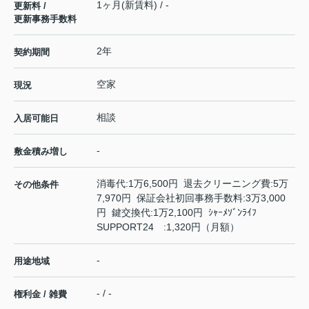
1ヶ月(新賃料) / -
更新料 /
更新事務手数料
2年
契約期間
空家
現況
相談
入居可能日
-
敷金積み増し
消毒代:1万6,500円 退去クリーニング費:5万
その他条件
7,970円 保証会社初回事務手数料:3万3,000
円 鍵交換代:1万2,100円 ｼｬｰﾒｿﾞﾝﾗｲﾌ
SUPPORT24 :1,320円（月額）
-
用途地域
- / -
権利金 / 雑費