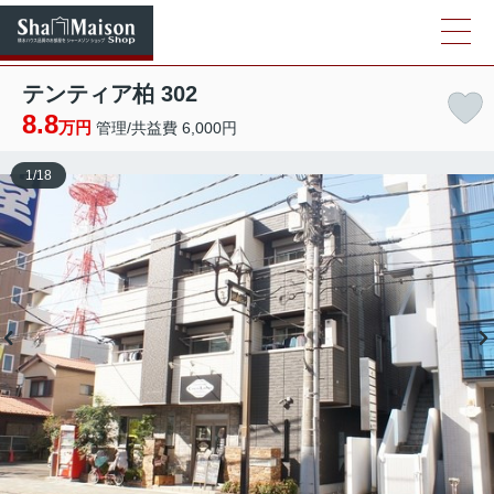
テンティア柏 302
8.8
万円
管理/共益費 6,000円
1
/
18