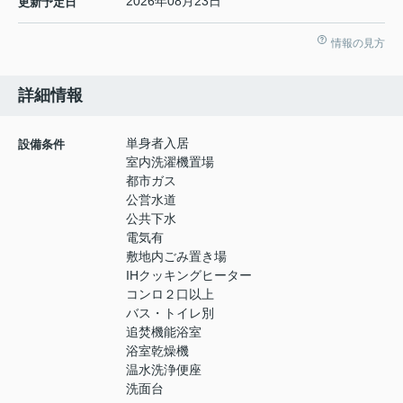
2026年08月23日
更新予定日
情報の見方
詳細情報
単身者入居
設備条件
室内洗濯機置場
都市ガス
公営水道
公共下水
電気有
敷地内ごみ置き場
IHクッキングヒーター
コンロ２口以上
バス・トイレ別
追焚機能浴室
浴室乾燥機
温水洗浄便座
洗面台