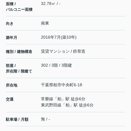
32.78㎡ / -
面積 /
バルコニー面積
南東
向き
2016年7月(築10年)
築年月
賃貸マンション / 鉄骨造
種別 / 建物構造
302 / 3階 / 3階建
部屋 /
所在階 / 階建て
千葉県
柏市
中央町
6-18
所在地
常磐線
「
柏
」駅 徒歩6分
交通
東武野田線
「
柏
」駅 徒歩6分
無 / -
駐車場 / 月額