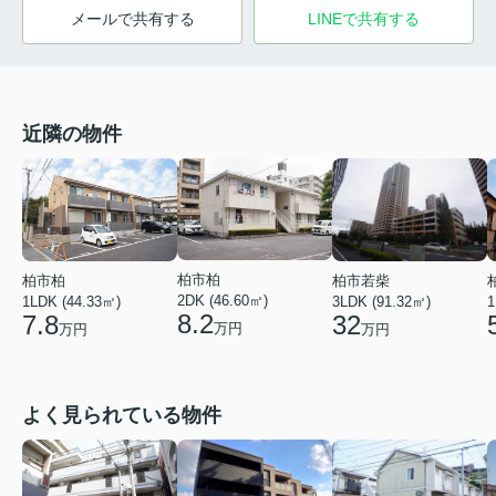
メールで共有する
LINEで共有する
近隣の物件
柏市柏
柏市若柴
柏市柏
2DK (46.60㎡)
3LDK (91.32㎡)
1LDK (44.33㎡)
1
8.2
32
7.8
万円
万円
万円
よく見られている物件