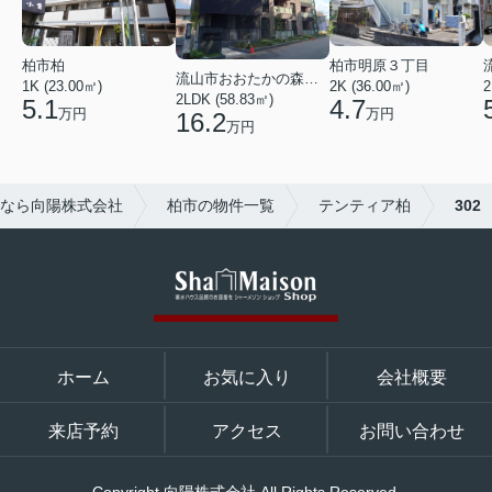
柏市明原３丁目
柏市柏
流山市おおたかの森西２丁目
2K (36.00㎡)
2
1K (23.00㎡)
2LDK (58.83㎡)
4.7
5.1
万円
万円
16.2
万円
なら向陽株式会社
柏市の物件一覧
テンティア柏
302
ホーム
お気に入り
会社概要
来店予約
アクセス
お問い合わせ