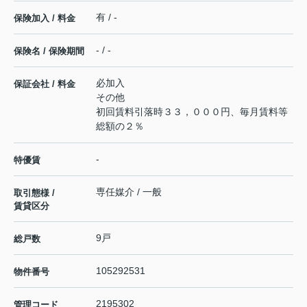
有 / -
保険加入 / 料金
- / -
保険名 / 保険期間
必加入
保証会社 / 料金
その他
初回賃料引落時３３，０００円、毎月賃料等
総額の２％
-
特優賃
専任媒介 / 一般
取引態様 /
賃貸区分
9戸
総戸数
105292531
物件番号
2195302
管理コード