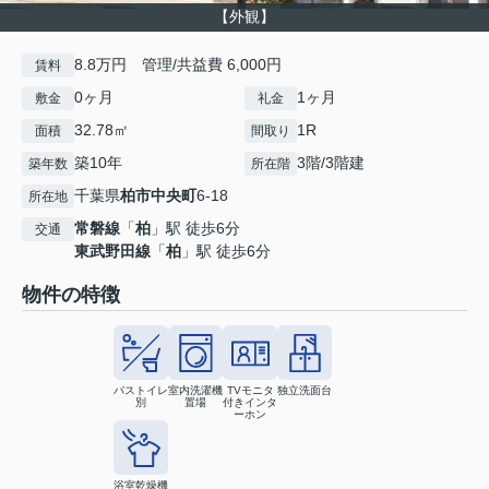
【外観】
8.8万円 管理/共益費 6,000円
賃料
0ヶ月
1ヶ月
敷金
礼金
32.78㎡
1R
面積
間取り
築10年
3階/3階建
築年数
所在階
千葉県
柏市
中央町
6-18
所在地
常磐線
「
柏
」駅 徒歩6分
交通
東武野田線
「
柏
」駅 徒歩6分
物件の特徴
バストイレ
室内洗濯機
TVモニタ
独立洗面台
別
置場
付きインタ
ーホン
浴室乾燥機