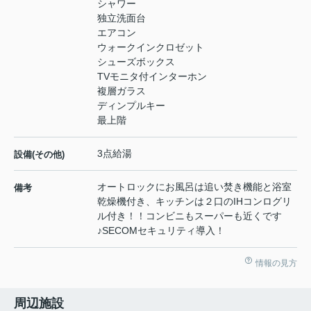
シャワー
独立洗面台
エアコン
ウォークインクロゼット
シューズボックス
TVモニタ付インターホン
複層ガラス
ディンプルキー
最上階
3点給湯
設備(その他)
オートロックにお風呂は追い焚き機能と浴室
備考
乾燥機付き、キッチンは２口のIHコンログリ
ル付き！！コンビニもスーパーも近くです
♪SECOMセキュリティ導入！
情報の見方
周辺施設