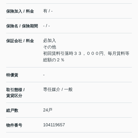
有 / -
保険加入 / 料金
- / -
保険名 / 保険期間
必加入
保証会社 / 料金
その他
初回賃料引落時３３，０００円、毎月賃料等
総額の２％
-
特優賃
専任媒介 / 一般
取引態様 /
賃貸区分
24戸
総戸数
104119657
物件番号