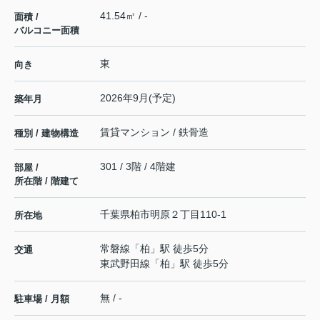
41.54㎡ / -
面積 /
バルコニー面積
東
向き
2026年9月(予定)
築年月
賃貸マンション / 鉄骨造
種別 / 建物構造
301 / 3階 / 4階建
部屋 /
所在階 / 階建て
千葉県
柏市
明原
２丁目110-1
所在地
常磐線
「
柏
」駅 徒歩5分
交通
東武野田線
「
柏
」駅 徒歩5分
無 / -
駐車場 / 月額