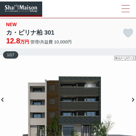
NEW
カ・ピリナ柏 301
12.8
万円
管理/共益費 10,000円
1
/
17