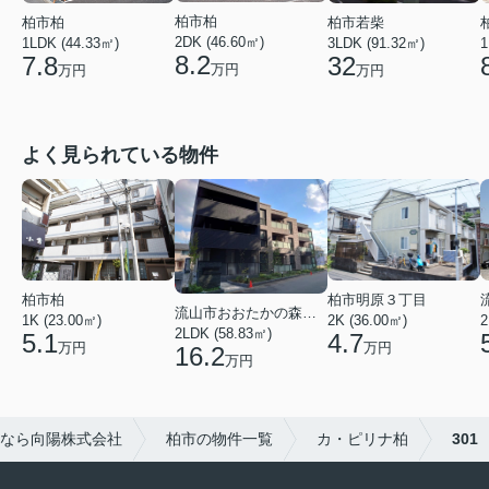
柏市柏
柏市若柴
柏市柏
2DK (46.60㎡)
3LDK (91.32㎡)
1LDK (44.33㎡)
1
8.2
32
7.8
万円
万円
万円
よく見られている物件
柏市明原３丁目
柏市柏
流山市おおたかの森西２丁目
2K (36.00㎡)
2
1K (23.00㎡)
2LDK (58.83㎡)
4.7
5.1
万円
万円
16.2
万円
なら向陽株式会社
柏市の物件一覧
カ・ピリナ柏
301