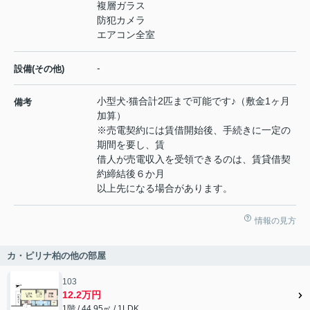
複層ガラス
防犯カメラ
エアコン全室
-
設備(その他)
⼩型⽝‧猫合計2匹まで可能です♪（敷⾦1ヶ⽉
備考
加算）
※売電契約には賃借開始後、⼿続きに⼀定の
期間を要し、賃
借⼈が売電収⼊を受領できるのは、賃貸借契
約締結後６か⽉
以上先になる場合があります。
情報の見方
カ・ピリナ柏の他の部屋
103
12.2万円
1階 / 44.95㎡ / 1LDK