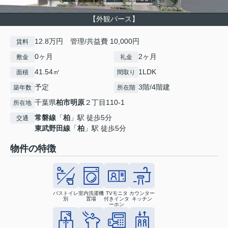
【外観パース】
12.8万円 管理/共益費 10,000円
賃料
0ヶ月
2ヶ月
敷金
礼金
41.54㎡
1LDK
面積
間取り
予定
3階/4階建
築年数
所在階
千葉県
柏市
明原
２丁目110-1
所在地
常磐線
「
柏
」駅 徒歩5分
交通
東武野田線
「
柏
」駅 徒歩5分
物件の特徴
バストイレ
室内洗濯機
TVモニタ
カウンター
別
置場
付きインタ
キッチン
ーホン