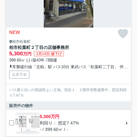
NEW
柏市松葉町
柏市松葉町２丁目の店舗事務所
5,300
万円
3月14日 値下げ
399.60㎡ (-) /築43年 /3階建
常磐緩行線「北柏」駅 バス10分 東武バス「松葉町二丁目」 停歩1分
公共下水
バス通り沿いの視認性よい立地。現在１、２階学習塾盛業中。想定利回
り7.47％
販売中の物件
5,300万円
利回り： 想定7.47%
- / 399.60㎡ / -