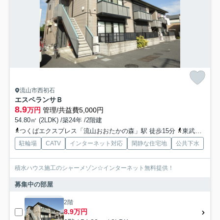
流山市西初石
エスペランサＢ
8.9
万円
管理/共益費5,000円
54.80㎡ (2LDK) /築24年 /2階建
つくばエクスプレス「流山おおたかの森」駅 徒歩15分
東武野田線「流山おおたかの森」駅 徒歩15分
駐輪場
CATV
インターネット対応
閑静な住宅地
公共下水
積水ハウス施工のシャーメゾン☆インターネット無料提供！
募集中の部屋
2階
8.9万円