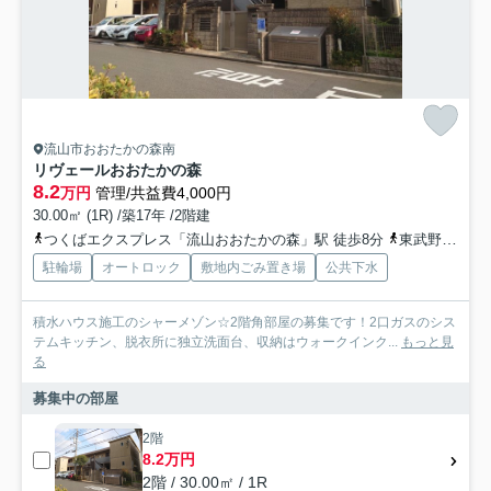
流山市おおたかの森南
リヴェールおおたかの森
8.2
万円
管理/共益費4,000円
30.00㎡ (1R) /築17年 /2階建
つくばエクスプレス「流山おおたかの森」駅 徒歩8分
東武野田線「流山おおたかの森」駅 徒歩8分
駐輪場
オートロック
敷地内ごみ置き場
公共下水
積水ハウス施工のシャーメゾン☆2階角部屋の募集です！2口ガスのシス
テムキッチン、脱衣所に独立洗面台、収納はウォークインク...
もっと見
る
募集中の部屋
2階
8.2万円
2階 / 30.00㎡ / 1R