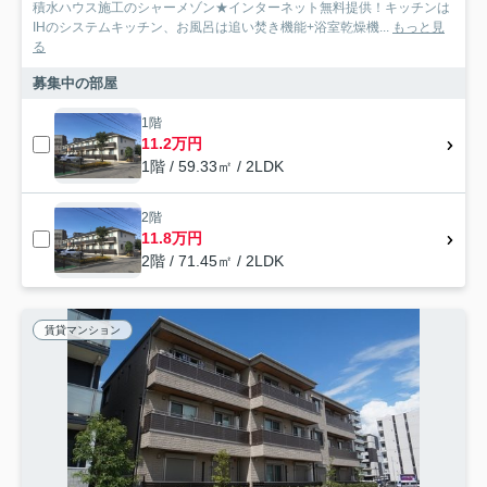
積水ハウス施工のシャーメゾン★インターネット無料提供！キッチンは
IHのシステムキッチン、お風呂は追い焚き機能+浴室乾燥機...
もっと見
る
募集中の部屋
1階
11.2万円
1階 / 59.33㎡ / 2LDK
2階
11.8万円
2階 / 71.45㎡ / 2LDK
賃貸マンション