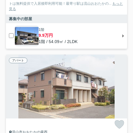
トは無料提供で入居後即利用可能！最寄り駅は流山おおたかの...
もっと
見る
募集中の部屋
1階
9.9万円
1階 / 54.09㎡ / 2LDK
アパート
流山市おおたかの森西