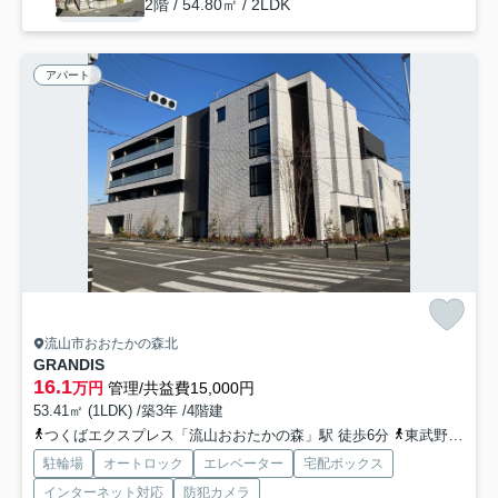
2階 / 54.80㎡ / 2LDK
アパート
流山市おおたかの森北
GRANDIS
16.1
万円
管理/共益費15,000円
53.41㎡ (1LDK) /築3年 /4階建
つくばエクスプレス「流山おおたかの森」駅 徒歩6分
東武野田線「流山おおたかの森」駅 徒歩6分
駐輪場
オートロック
エレベーター
宅配ボックス
インターネット対応
防犯カメラ