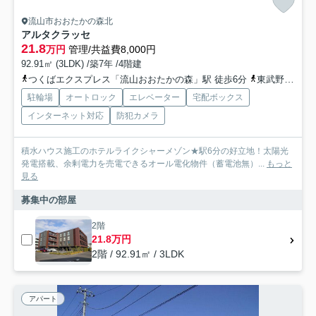
流山市おおたかの森北
アルタクラッセ
21.8
万円
管理/共益費8,000円
92.91㎡ (3LDK) /築7年 /4階建
つくばエクスプレス「流山おおたかの森」駅 徒歩6分
東武野田線「流山おおたかの森」駅 徒歩6分
駐輪場
オートロック
エレベーター
宅配ボックス
インターネット対応
防犯カメラ
積水ハウス施工のホテルライクシャーメゾン★駅6分の好立地！太陽光
発電搭載、余剰電力を売電できるオール電化物件（蓄電池無）...
もっと
見る
募集中の部屋
2階
21.8万円
2階 / 92.91㎡ / 3LDK
アパート