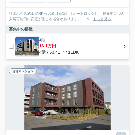
積水ハウス施工 MHKF2018 【新築】【オートロック】 ・建築中につき
入居可能日に変更が生じる場合があります。 ・ペ...
もっと見る
募集中の部屋
4階
16.1万円
4階 / 53.41㎡ / 1LDK
賃貸マンション