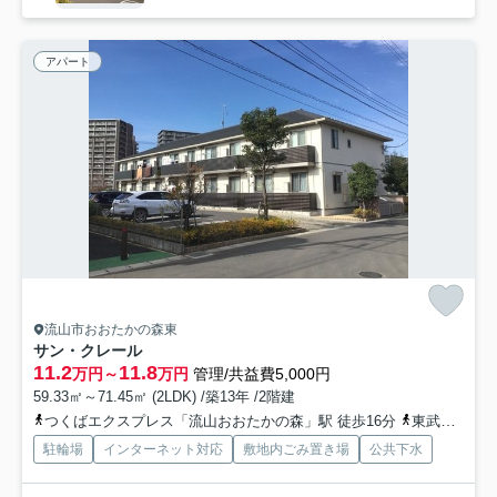
アパート
流山市おおたかの森東
サン・クレール
11.2
11.8
万円～
万円
管理/共益費5,000円
59.33㎡～71.45㎡ (2LDK) /築13年 /2階建
つくばエクスプレス「流山おおたかの森」駅 徒歩16分
東武野田線「豊四季」駅 徒歩16分
駐輪場
インターネット対応
敷地内ごみ置き場
公共下水