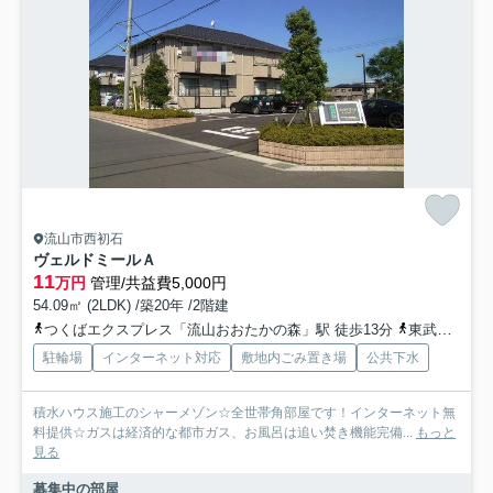
流山市西初石
ヴェルドミールＡ
11
万円
管理/共益費5,000円
54.09㎡ (2LDK) /築20年 /2階建
つくばエクスプレス「流山おおたかの森」駅 徒歩13分
東武野田線「初石」駅 徒歩12分
駐輪場
インターネット対応
敷地内ごみ置き場
公共下水
積水ハウス施工のシャーメゾン☆全世帯角部屋です！インターネット無
料提供☆ガスは経済的な都市ガス、お風呂は追い焚き機能完備...
もっと
見る
募集中の部屋