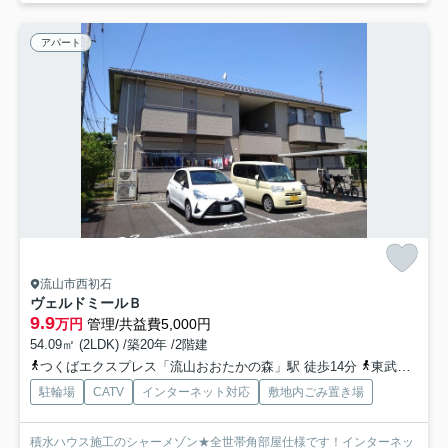
アパート
流山市西初石
ヴェルドミールＢ
9.9
万円
管理/共益費5,000円
54.09㎡ (2LDK) /築20年 /2階建
つくばエクスプレス「流山おおたかの森」駅 徒歩14分
東武野田線「流山おおたかの森」駅 徒歩14分
駐輪場
CATV
インターネット対応
敷地内ごみ置き場
積水ハウス施工のシャーメゾン★全世帯角部屋仕様です！インターネッ