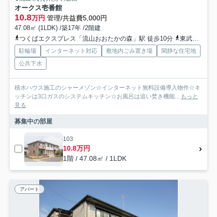
オークス壱番館
10.8
万円
管理/共益費5,000円
47.08㎡ (1LDK) /築17年 /2階建
つくばエクスプレス「流山おおたかの森」駅 徒歩10分
東武野田線「流山おおたかの森」駅 徒歩10分
駐輪場
インターネット対応
敷地内ごみ置き場
閑静な住宅地
公共下水
積水ハウス施工のシャーメゾン☆インターネット無料設備導入物件☆キ
ッチンは3口ガスのシステムキッチン☆お風呂は追い焚き機能...
もっと
見る
募集中の部屋
103
10.8万円
1階 / 47.08㎡ / 1LDK
アパート