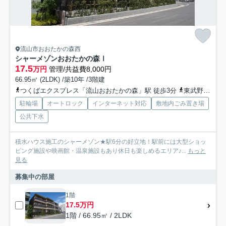
流山市おおたかの森西
シャーメゾンおおたかの森Ⅰ
17.5
万円
管理/共益費8,000円
66.95㎡ (2LDK) /築10年 /3階建
つくばエクスプレス「流山おおたかの森」駅 徒歩3分
東武野田線「流山おおたかの森」駅 徒歩3分
駐輪場
オートロック
インターネット対応
敷地内ごみ置き場
公共下水
積水ハウス施工のシャーメゾン★駅6分の好立地！駅前には大型ショッ
ピング施設や映画館・温泉施設もあり休日も楽しめるエリア♪...
もっと
見る
募集中の部屋
1階
17.5万円
1階 / 66.95㎡ / 2LDK