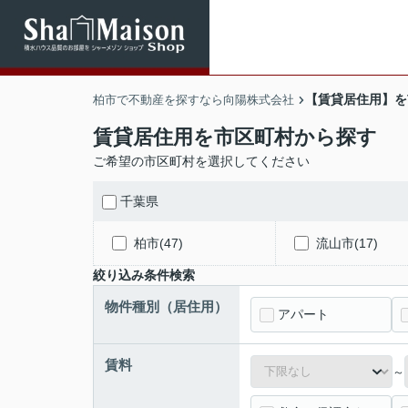
【賃貸居住用】を
柏市で不動産を探すなら向陽株式会社
賃貸居住用を市区町村から探す
ご希望の市区町村を選択してください
千葉県
柏市(47)
流山市(17)
絞り込み条件検索
物件種別（居住用）
アパート
賃料
～