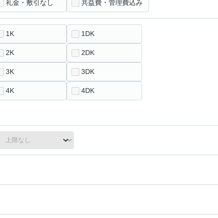
礼金・敷引なし
共益費・管理費込み
1K
1DK
2K
2DK
3K
3DK
4K
4DK