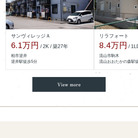
※
クレジットカード情報、マイナンバー情報、金融情報は含まれて
おりません。
【今後の対応】
対象となるお客様へ、いえらぶ社と連携を取りいえらぶ社より順次
サンヴィレッジＡ
リラフォート
ご連絡をいたします。なお、連絡先不明等により個別のご連絡が困
6.1
万円
8.4
万円
難な場合には、やむをえず本公表をもってお知らせに代えさせてい
/ 2K / 築27年
/ 1
ただく場合がございます。
柏市逆井
流山市駒木
逆井駅徒歩5分
流山おおたかの森駅徒
【お客様へのお願い】
本件に関連し、お客様の情報を悪用した不審な電話やメール（フィ
ッシング詐欺等）が発生する可能性がございます。
心当たりのない連絡先からの電話、メール、
SMS
には十分ご注意い
ただきますようお願い申し上げます。
お客様ならびに関係者の皆様に多大なるご心配とご迷惑をおかけし
ておりますことを、深くお詫び申し上げます。
なお、本件に関するお問い合わせにつきましては、誠に恐れ入り
ますが、下記のいえらぶ社専用お問い合わせ窓口までご連絡くださ