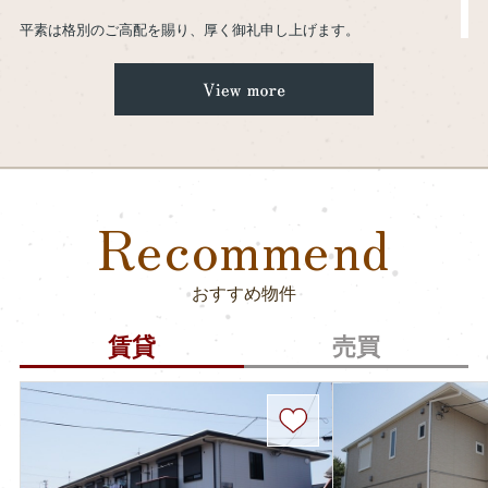
平素は格別のご高配を賜り、厚く御礼申し上げます。
このたび、弊社が利用するクラウドサービス「いえらぶCLOUD」
（運営会社：株式会社いえらぶGROUP、以下「いえらぶ社」）にお
いて、第三者による不正アクセスが確認され、データが不正に取得
された事案が発生したとの発表が、いえらぶ社よりございました。
本件の詳細につきましては、以下のいえらぶ社によるニュースリ
リースをご参照ください。
Recommend
//www.ielove-group.jp/news/detail-1371
//www.ielove-group.jp/news/detail-1379
おすすめ物件
本件に関しまして、いえらぶ社からの報告により弊社のお客様
611
名
の個人情報の一部についても流出をしたことが判明いたしました。
賃貸
売買
【流出した可能性のある情報の内容】
・氏名
・住所
・電話番号
・メールアドレス
・お探しのエリア等の希望条件