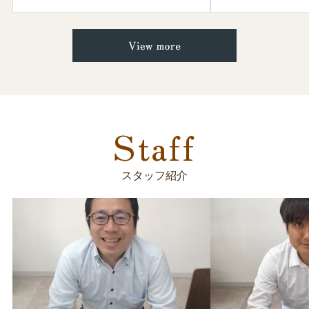
ースをご参照ください。
//www.ielove-group.jp/news/detail-1371
//www.ielove-group.jp/news/detail-1379
本件に関しまして、いえらぶ社より2026年5月1日に弊社が取り扱う
お客様情報の一部についても流出の可能性があるとの報告を受けま
したため、取り急ぎお知らせ申し上げます。
Staff
現在、流出の可能性がある情報は、弊社を通じてお部屋探し等のサ
ービスをご利用されたお客様に関する情報でございます。
今後につきましては、事実関係の確認を進めるとともに、個人情報
保護法その他の関係法令に基づき、必要な対応および適切な通知を
スタッフ紹介
行ってまいります。
また、新たにお知らせすべき事項が判明した場合には、改めてお知
らせいたします。
お客様ならびに関係者の皆様には、多大なるご不安とご迷惑をおか
けしておりますことを、深くお詫び申し上げます。
なお、本件に関するお問い合わせにつきましては、誠に恐れ入りま
すが、下記のいえらぶ社専用お問い合わせ窓口までご連絡ください
ますようお願い申し上げます。