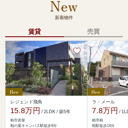
New
いますようお願い申し上げます。
【本件に関するお問い合わせ】
新着物件
いえらぶ社お問い合わせ専用窓口
//www.ielove-group.jp/inquirypolicy/
賃貸
売買
お電話でのお問い合わせ
050-5794-1573（平日9：45～19：00）
2026.05.01
お客様各位
平素より向陽株式会社をご愛顧いただき、誠にありがとうございま
す。
New
New
このたび、弊社が利用するクラウドサービス「いえらぶCLOUD」
レジェンド飛鳥
ラ・メール
（運営会社：株式会社いえらぶGROUP、以下「いえらぶ社」）にお
15.8
万円
7.8
万円
いて、第三者による不正アクセスが確認され、データが不正に取得
/ 2LDK / 築5年
/ 1
された事案が発生したとの発表が、いえらぶ社よりございました。
柏市若柴
柏市柏
柏の葉キャンパス駅徒歩9分
柏駅徒歩14分
本件の詳細につきましては、以下のいえらぶ社によるニュースリリ