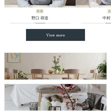
【本件に関するお問い合わせ】
部長
店
いえらぶ社お問い合わせ専用窓口
野口 尋道
中村
//www.ielove-group.jp/inquirypolicy/
お電話でのお問い合わせ
050-5794-1573（平日9：45～19：00）
2026.04.23
【ゴールデンウィーク休暇のお知らせ】
柏本店・
流山おおたかの森店
5月2日（土）～5月6日（水）
上記日程をゴールデンウィーク休暇とさせて頂きます。
5月7日（木）10：00より営業となります。
ご迷惑をお掛け致しますが、何卒宜しくお願い申し上げます。
また、当社休業期間中にいただきましたお問い合わせにつきまして
は
２０２６年5月7日（木）より順次対応させて頂きます。