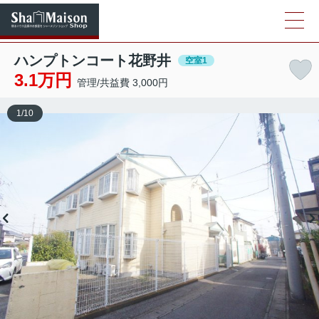
ハンプトンコート花野井
空室1
3.1万円
管理/共益費 3,000円
1
/
10