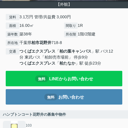
【外観】
3.1万円 管理/共益費 3,000円
賃料
16.00㎡
1R
面積
間取り
築38年
1階/2階建
築年数
所在階
千葉県
柏市
花野井
718-8
所在地
つくばエクスプレス
「
柏の葉キャンパス
」駅 バス12
交通
分 東武バス「柏卸売市場前」 停歩9分
つくばエクスプレス
「
柏たなか
」駅 徒歩23分
LINEからお問い合わせ
無料
お問い合わせ
無料
ハンプトンコート花野井の募集中物件
103