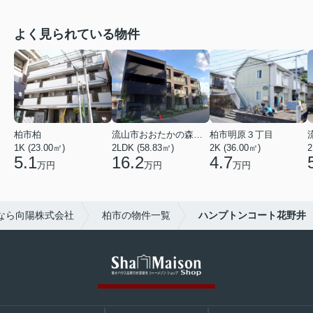
よく見られている物件
柏市柏
流山市おおたかの森西２丁目
柏市明原３丁目
1K (23.00㎡)
2LDK (58.83㎡)
2K (36.00㎡)
2
5.1
16.2
4.7
万円
万円
万円
なら向陽株式会社
柏市の物件一覧
ハンプトンコート花野井