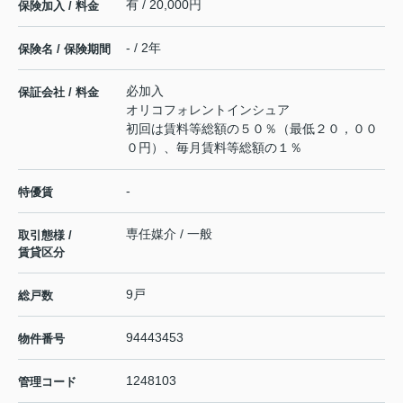
有 / 20,000円
保険加入 / 料金
- / 2年
保険名 / 保険期間
必加入
保証会社 / 料金
オリコフォレントインシュア
初回は賃料等総額の５０％（最低２０，００
０円）、毎月賃料等総額の１％
-
特優賃
専任媒介 / 一般
取引態様 /
賃貸区分
9戸
総戸数
94443453
物件番号
1248103
管理コード