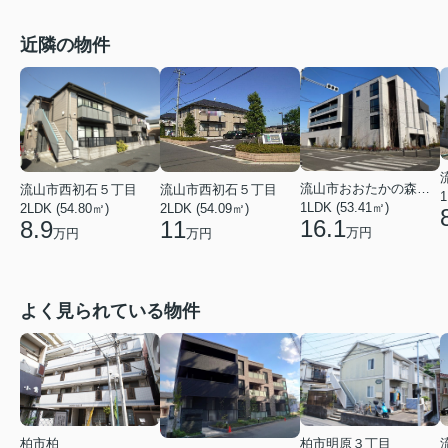
近隣の物件
流山市おおたかの森北２丁目
流山市西初石５丁目
流山市西初石５丁目
1
1LDK (53.41㎡)
2LDK (54.80㎡)
2LDK (54.09㎡)
16.1
8.9
11
万円
万円
万円
よく見られている物件
柏市明原３丁目
柏市柏