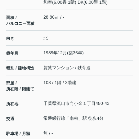
和室(6.00畳 1階) DK(6.00畳 1階)
28.86㎡ / -
面積 /
バルコニー面積
北
向き
1989年12月(築36年)
築年月
賃貸マンション / 鉄骨造
種別 / 建物構造
103 / 1階 / 3階建
部屋 /
所在階 / 階建て
千葉県
流山市
向小金
１丁目450-43
所在地
常磐緩行線
「
南柏
」駅 徒歩4分
交通
無 / -
駐車場 / 月額