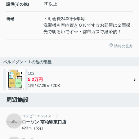
2F以上
設備(その他)
・町会費2400円/年毎
備考
洗濯機も室内置きＯＫです☆お部屋は２面採
光で明るいです☆・都市ガスで経済的！
情報の見方
ベルメゾン・ｉの他の部屋
102
5.2万円
1階 / 37.26㎡ / 2DK
周辺施設
コンビニエンスストア
ローソン 南柏駅東口店
423ｍ（6分）