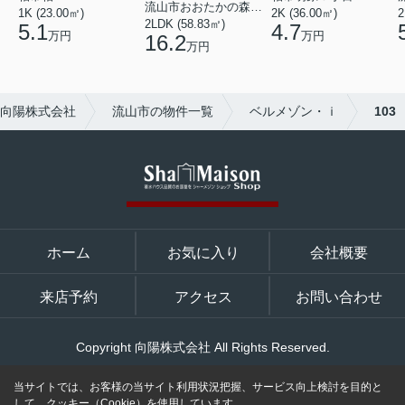
流山市おおたかの森西２丁目
2K (36.00㎡)
2
1K (23.00㎡)
2LDK (58.83㎡)
4.7
5.1
万円
万円
16.2
万円
向陽株式会社
流山市の物件一覧
ベルメゾン・ｉ
103
ホーム
お気に入り
会社概要
来店予約
アクセス
お問い合わせ
Copyright 向陽株式会社 All Rights Reserved.
当サイトでは、お客様の当サイト利用状況把握、サービス向上検討を目的と
して、クッキー（Cookie）を使用しています。