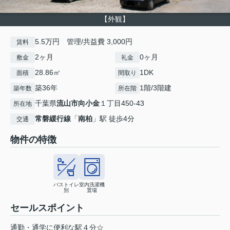
【外観】
5.5万円 管理/共益費 3,000円
賃料
2ヶ月
0ヶ月
敷金
礼金
28.86㎡
1DK
面積
間取り
築36年
1階/3階建
築年数
所在階
千葉県
流山市
向小金
１丁目450-43
所在地
常磐緩行線
「
南柏
」駅 徒歩4分
交通
物件の特徴
バストイレ
室内洗濯機
別
置場
セールスポイント
通勤・通学に便利な駅４分☆