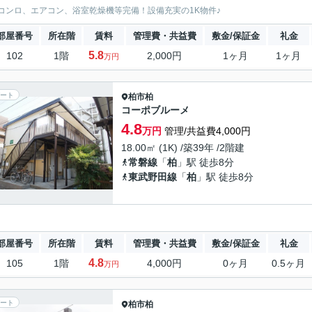
コンロ、エアコン、浴室乾燥機等完備！設備充実の1K物件♪
部屋番号
所在階
賃料
管理費・共益費
敷金/保証金
礼金
5.8
102
1階
2,000円
1ヶ月
1ヶ月
万円
ート
柏市
柏
コーポブルーメ
4.8
万円
管理/共益費4,000円
18.00㎡ (1K) /築39年 /2階建
常磐線
「
柏
」駅 徒歩8分
東武野田線
「
柏
」駅 徒歩8分
部屋番号
所在階
賃料
管理費・共益費
敷金/保証金
礼金
4.8
105
1階
4,000円
0ヶ月
0.5ヶ月
万円
ート
柏市
柏