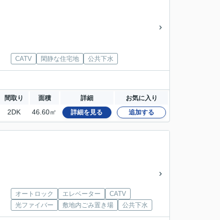
CATV
閑静な住宅地
公共下水
間取り
面積
詳細
お気に入り
2DK
46.60㎡
詳細を見る
追加する
オートロック
エレベーター
CATV
光ファイバー
敷地内ごみ置き場
公共下水