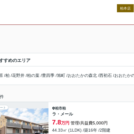
柏本店
すすめのエリア
原
/
柏
/
花野井
/
柏の葉
/
豊四季
/
旭町
/
おおたかの森北
/
西初石
/
おおたか
件
ート
柏市
柏
ラ・メール
7.8
万円
管理/共益費5,000円
44.33㎡ (1LDK) /築16年 /2階建