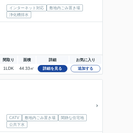
インターネット対応
敷地内ごみ置き場
浄化槽排水
間取り
面積
詳細
お気に入り
1LDK
44.33㎡
詳細を見る
追加する
CATV
敷地内ごみ置き場
閑静な住宅地
公共下水