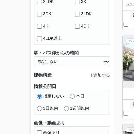
2LDK
3K
ガス
3DK
3LDK
4K
4DK
4LDK以上
アパ
駅・バス停からの時間
建物構造
追加する
情報公開日
指定しない
本日
3日以内
1週間以内
画像・動画あり
アパ
画像あり