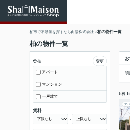
柏の物件一覧
柏市で不動産を探すなら向陽株式会社
柏の物件一覧
お
柏
変更
アパート
明
マンション
6
6
棟
一戸建て
アパ
賃料
～