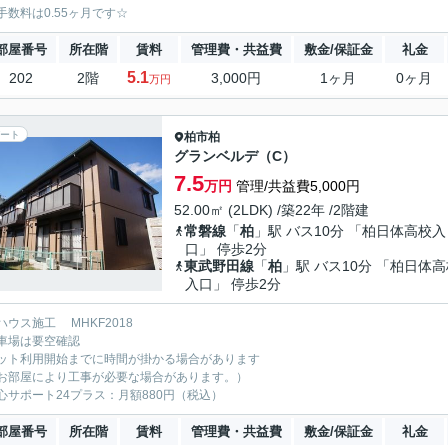
手数料は0.55ヶ月です☆
部屋番号
所在階
賃料
管理費・共益費
敷金/保証金
礼金
5.1
202
2階
3,000円
1ヶ月
0ヶ月
万円
ート
柏市
柏
グランベルデ（C）
7.5
万円
管理/共益費5,000円
52.00㎡ (2LDK) /築22年 /2階建
常磐線
「
柏
」駅 バス10分 「柏日体高校入
口」 停歩2分
東武野田線
「
柏
」駅 バス10分 「柏日体
入口」 停歩2分
ハウス施工 MHKF2018
車場は要空確認
ット利用開始までに時間が掛かる場合があります
お部屋により工事が必要な場合があります。）
心サポート24プラス：月額880円（税込）
部屋番号
所在階
賃料
管理費・共益費
敷金/保証金
礼金