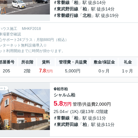
常磐線
「
柏
」駅 徒歩14分
東武野田線
「
柏
」駅 徒歩14分
常磐緩行線
「
北柏
」駅 徒歩19分
ハウス施工 MHKF2018
車場要空確認
心サポート24プラス：月額880円（税込）
ンターネット無料設備導入☆
ット利用開始までに時間が掛かります。
部屋番号
所在階
賃料
管理費・共益費
敷金/保証金
礼金
7.8
205
2階
5,000円
0ヶ月
1ヶ月
万円
ート
柏市
柏
シャルム柏
5.8
万円
管理/共益費2,000円
25.04㎡ (1K) /築13年 /2階建
常磐線
「
柏
」駅 徒歩11分
東武野田線
「
柏
」駅 徒歩11分