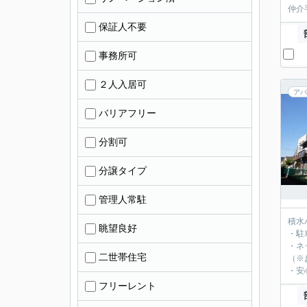
仲介
保証人不要
事務所可
２人入居可
アパ
バリアフリー
分割可
分譲タイプ
管理人常駐
積水
眺望良好
・駐
・ネ
二世帯住宅
（※
・安
フリーレント