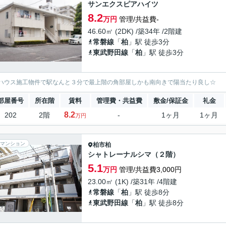
サンエクスピアハイツ
8.2
万円
管理/共益費-
46.60㎡ (2DK) /築34年 /2階建
常磐線
「
柏
」駅 徒歩3分
東武野田線
「
柏
」駅 徒歩3分
ハウス施工物件で駅なんと３分で最上階の角部屋しかも南向きで陽当たり良し☆
部屋番号
所在階
賃料
管理費・共益費
敷金/保証金
礼金
8.2
202
2階
-
1ヶ月
1ヶ月
万円
マンション
柏市
柏
シャトレーナルシマ（２階）
5.1
万円
管理/共益費3,000円
23.00㎡ (1K) /築31年 /4階建
常磐線
「
柏
」駅 徒歩8分
東武野田線
「
柏
」駅 徒歩8分