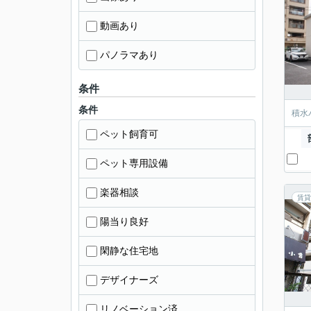
動画あり
パノラマあり
条件
条件
積水
ペット飼育可
ペット専用設備
楽器相談
賃貸
陽当り良好
閑静な住宅地
デザイナーズ
リノベーション済