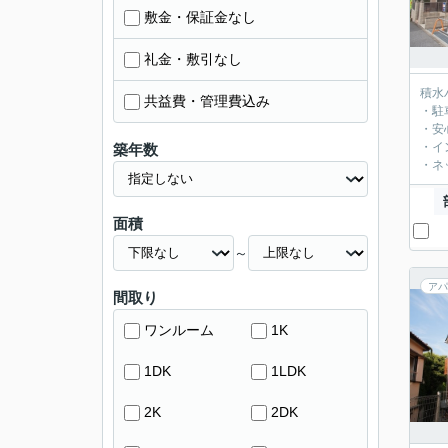
敷金・保証金なし
礼金・敷引なし
積水
共益費・管理費込み
・駐
・安
・イ
築年数
・ネ
面積
～
アパ
間取り
ワンルーム
1K
1DK
1LDK
2K
2DK