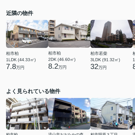
近隣の物件
柏市柏
柏市若柴
柏市柏
2DK (46.60㎡)
3LDK (91.32㎡)
1LDK (44.33㎡)
1
8.2
32
7.8
万円
万円
万円
よく見られている物件
柏市柏
流山市おおたかの森西２丁目
柏市明原３丁目