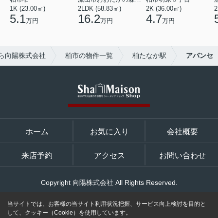
1K (23.00㎡)
2LDK (58.83㎡)
2K (36.00㎡)
2
5.1
16.2
4.7
万円
万円
万円
ら向陽株式会社
柏市の物件一覧
柏たなか駅
アバンセ
ホーム
お気に入り
会社概要
来店予約
アクセス
お問い合わせ
Copyright 向陽株式会社 All Rights Reserved.
当サイトでは、お客様の当サイト利用状況把握、サービス向上検討を目的と
して、クッキー（Cookie）を使用しています。