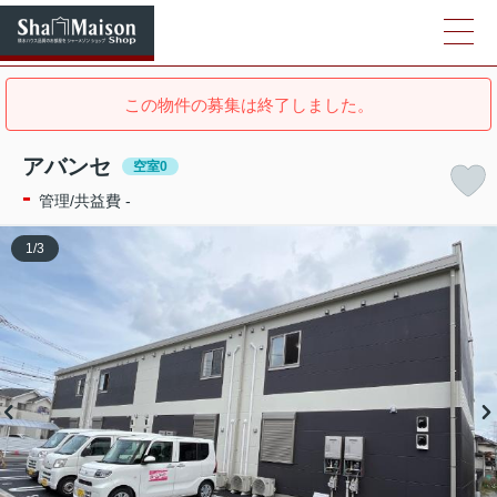
この物件の募集は終了しました。
アバンセ
空室0
-
管理/共益費 -
1
/
3