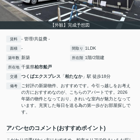
【外観】完成予想図
- 管理/共益費 -
賃料
-
1LDK
面積
間取り
新築
1階/2階建
築年数
所在階
千葉県
柏市
船戸
所在地
つくばエクスプレス
「
柏たなか
」駅 徒歩18分
交通
ご好評の新築物件、おすすめです。今引っ越しをお考え
備考
の方におすすめなのが、こちらのアパートです。2026
年築の物件となっており、きれいな室内が魅力となって
います。充実した毎日を送る為の第一歩がお部屋探しで
す。
アバンセのコメント(おすすめポイント)