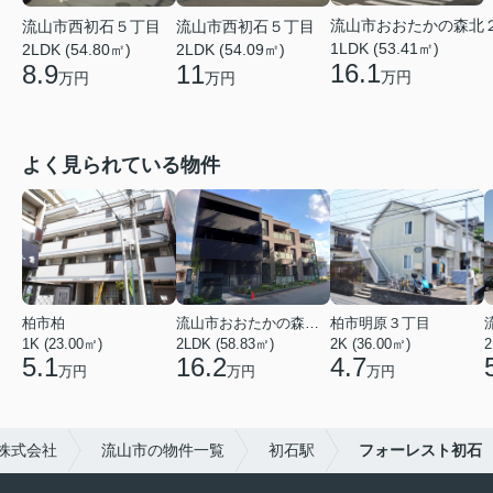
流山市おおたかの森北
流山市西初石５丁目
流山市西初石５丁目
1LDK (53.41㎡)
2LDK (54.80㎡)
2LDK (54.09㎡)
16.1
8.9
11
万円
万円
万円
よく見られている物件
柏市柏
流山市おおたかの森西２丁目
柏市明原３丁目
1K (23.00㎡)
2LDK (58.83㎡)
2K (36.00㎡)
2
5.1
16.2
4.7
万円
万円
万円
株式会社
流山市の物件一覧
初石駅
フォーレスト初石