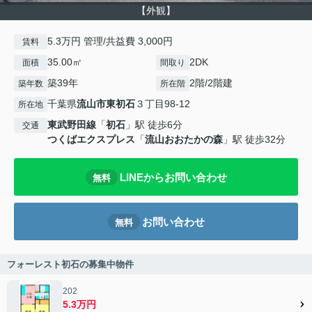
【外観】
5.3万円 管理/共益費 3,000円
賃料
35.00㎡
2DK
面積
間取り
築39年
2階/2階建
築年数
所在階
千葉県
流山市
東初石
３丁目98-12
所在地
東武野田線
「
初石
」駅 徒歩6分
交通
つくばエクスプレス
「
流山おおたかの森
」駅 徒歩32分
LINEからお問い合わせ
無料
お問い合わせ
無料
フォーレスト初石の募集中物件
202
5.3万円