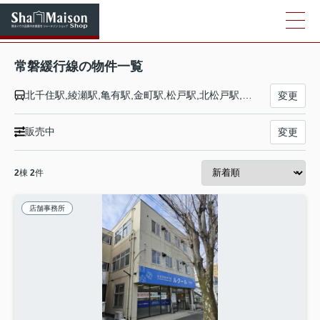
常磐緩行線の物件一覧
北千住駅,綾瀬駅,亀有駅,金町駅,松戸駅,北松戸駅,馬橋駅,新松戸駅,北小金駅,南柏駅,柏駅,北柏駅,我孫子駅,天王台駅,取手駅
変更
販売中
変更
2
棟
2
件
店舗事務所