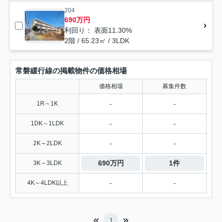
204
690万円
利回り： 表面11.30%
2階 / 65.23㎡ / 3LDK
常磐緩行線の掲載物件の価格相場
価格相場
募集件数
-
-
1R～1K
-
-
1DK～1LDK
-
-
2K～2LDK
690万円
1件
3K～3LDK
-
-
4K～4LDK以上
1