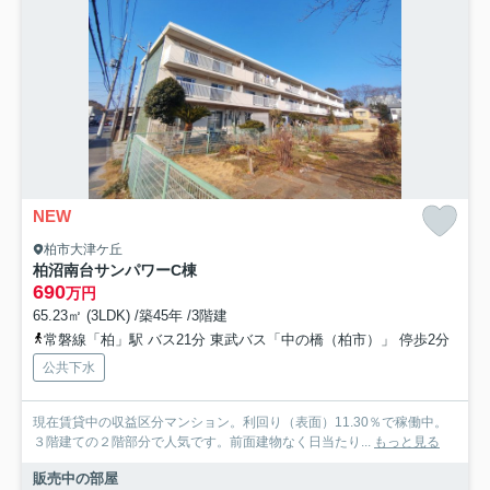
NEW
柏市大津ケ丘
柏沼南台サンパワーC棟
690
万円
65.23㎡ (3LDK) /築45年 /3階建
常磐線「柏」駅 バス21分 東武バス「中の橋（柏市）」 停歩2分
公共下水
現在賃貸中の収益区分マンション。利回り（表面）11.30％で稼働中。
３階建ての２階部分で人気です。前面建物なく日当たり...
もっと見る
販売中の部屋