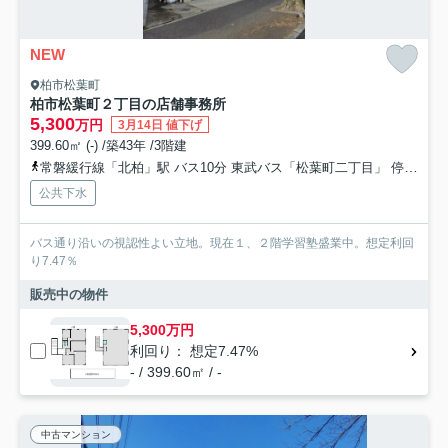
NEW
柏市松葉町
柏市松葉町２丁目の店舗事務所
5,300
万円
3月14日 値下げ
399.60㎡ (-) /築43年 /3階建
常磐緩行線「北柏」駅 バス10分 東武バス「松葉町二丁目」 停歩1分
公共下水
バス通り沿いの視認性よい立地。現在１、２階学習塾盛業中。想定利回
り7.47％
販売中の物件
5,300万円
利回り： 想定7.47%
- / 399.60㎡ / -
中古マンション