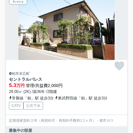
アパート
柏市末広町
セントラルパレス
5.3
万円
管理/共益費2,000円
28.00㎡ (2K) /築36年 /2階建
常磐線「柏」駅 徒歩3分
東武野田線「柏」駅 徒歩3分
CATV
公共下水
定期借家契約２年（再契約可・再契約手数料1.1ヶ月）・都市ガス
募集中の部屋