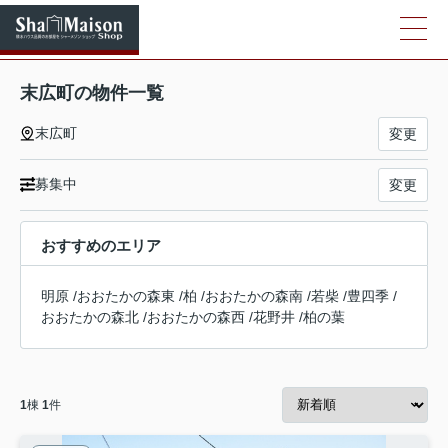
末広町の物件一覧
末広町
変更
募集中
変更
おすすめのエリア
明原
/
おおたかの森東
/
柏
/
おおたかの森南
/
若柴
/
豊四季
/
おおたかの森北
/
おおたかの森西
/
花野井
/
柏の葉
1
棟
1
件