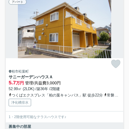
アパート
柏市松葉町
サニーガーデンハウスＡ
5.7
万円
管理/共益費3,000円
52.99㎡ (2LDK) /築36年 /2階建
つくばエクスプレス「柏の葉キャンパス」駅 徒歩22分
常磐緩行線「北柏」駅 徒歩40分
浄化槽排水
1・2階使用可能なテラスハウスです♪
募集中の部屋