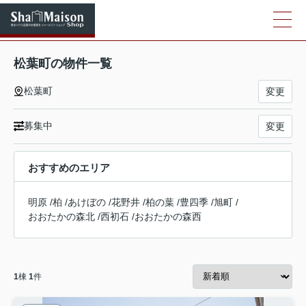
松葉町の物件一覧
松葉町
変更
募集中
変更
おすすめのエリア
明原
/
柏
/
あけぼの
/
花野井
/
柏の葉
/
豊四季
/
旭町
/
おおたかの森北
/
西初石
/
おおたかの森西
1
棟
1
件