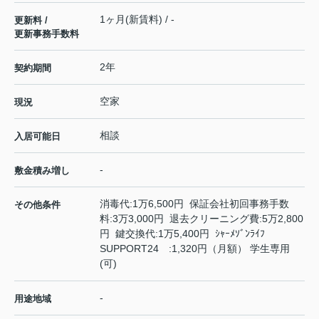
1ヶ月(新賃料) / -
更新料 /
更新事務手数料
2年
契約期間
空家
現況
相談
入居可能日
-
敷金積み増し
消毒代:1万6,500円 保証会社初回事務手数
その他条件
料:3万3,000円 退去クリーニング費:5万2,800
円 鍵交換代:1万5,400円 ｼｬｰﾒｿﾞﾝﾗｲﾌ
SUPPORT24 :1,320円（月額） 学生専用
(可)
-
用途地域