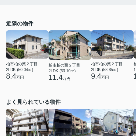
近隣の物件
柏市柏の葉２丁目
柏市柏の葉２丁目
柏市柏の葉２丁目
2LDK (50.04㎡)
2LDK (58.85㎡)
1
2LDK (63.10㎡)
8.4
9.4
11.4
万円
万円
万円
よく見られている物件