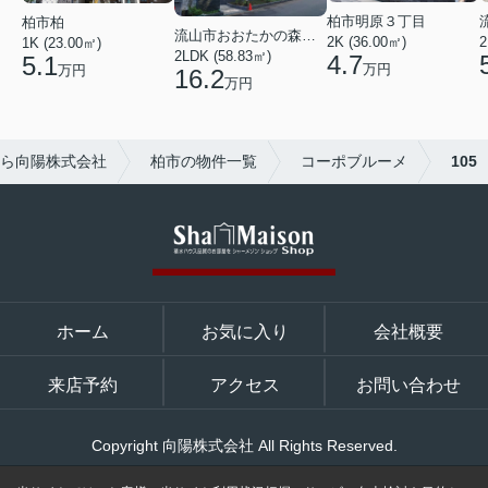
柏市明原３丁目
柏市柏
流山市おおたかの森西２丁目
2K (36.00㎡)
2
1K (23.00㎡)
2LDK (58.83㎡)
4.7
5.1
万円
万円
16.2
万円
ら向陽株式会社
柏市の物件一覧
コーポブルーメ
105
ホーム
お気に入り
会社概要
来店予約
アクセス
お問い合わせ
Copyright 向陽株式会社 All Rights Reserved.