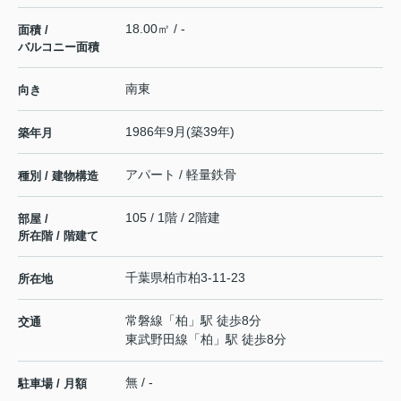
18.00㎡ / -
面積 /
バルコニー面積
南東
向き
1986年9月(築39年)
築年月
アパート / 軽量鉄骨
種別 / 建物構造
105 / 1階 / 2階建
部屋 /
所在階 / 階建て
千葉県
柏市
柏
3-11-23
所在地
常磐線
「
柏
」駅 徒歩8分
交通
東武野田線
「
柏
」駅 徒歩8分
無 / -
駐車場 / 月額