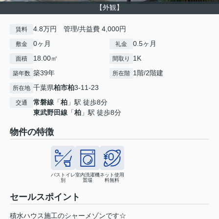
【外観】
4.8万円 管理/共益費 4,000円
賃料
0ヶ月
0.5ヶ月
敷金
礼金
18.00㎡
1K
面積
間取り
築39年
1階/2階建
築年数
所在階
千葉県
柏市
柏
3-11-23
所在地
常磐線
「
柏
」駅 徒歩8分
交通
東武野田線
「
柏
」駅 徒歩8分
物件の特徴
バストイレ
室内洗濯機
ネット使用
別
置場
料無料
セールスポイント
積水ハウス施工のシャーメゾンです☆