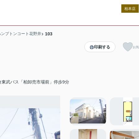
柏本店
ハンプトンコート花野井
103
印刷する
お気
分東武バス「柏卸売市場前」停歩9分