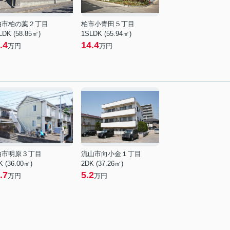
柏市柏の葉２丁目
柏市小青田５丁目
LDK (58.85㎡)
1SLDK (55.94㎡)
.4
14.4
万円
万円
柏市明原３丁目
流山市向小金１丁目
K (36.00㎡)
2DK (37.26㎡)
.7
5.2
万円
万円