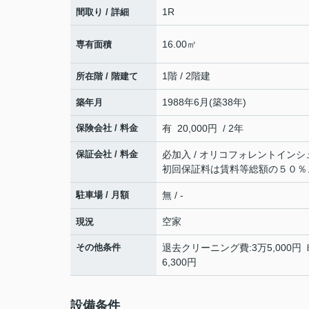
1R
間取り / 詳細
16.00㎡
専有面積
1階 / 2階建
所在階 / 階建て
1988年6月(築38年)
築年月
保険会社 / 料金
有 20,000円 / 2年
保証会社 / 料金
必加入 / オリコフォレントインシ
初回保証料は賃料等総額の５０％
駐車場 / 月額
無 / -
空家
現況
その他条件
退去クリーニング費:3万5,000円
6,300円
設備条件