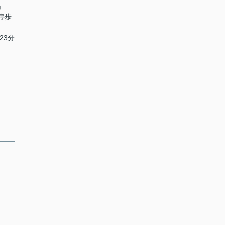
」
停歩
23分