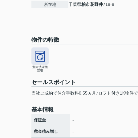
千葉県
柏市
花野井
718-8
所在地
物件の特徴
室内洗濯機
置場
セールスポイント
当社ご成約で仲介手数料0.55ヵ月♪ロフト付き1K物件
基本情報
-
保証金
敷金積み増し
-