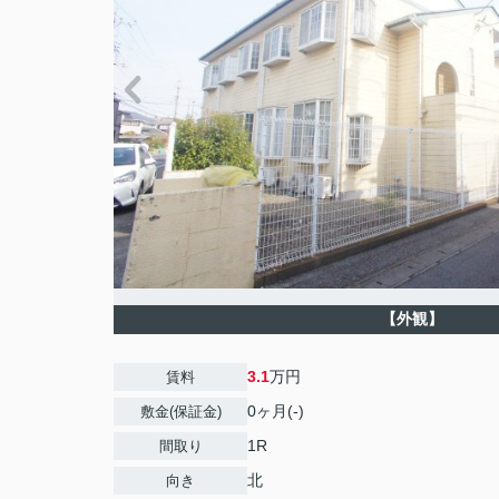
【外観】
3.1
万円
賃料
0ヶ月(-)
敷金(保証金)
1R
間取り
北
向き