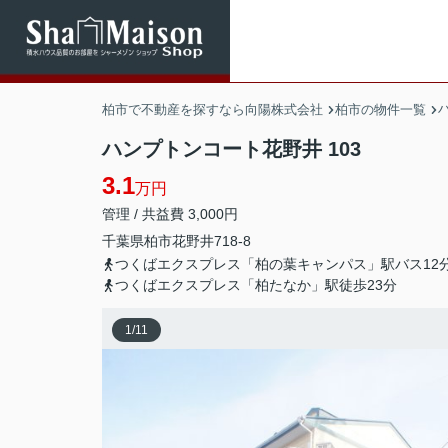
柏市で不動産を探すなら向陽株式会社
柏市の物件一覧
ハンプトンコート花野井 103
3.1
万円
管理 / 共益費 3,000円
千葉県
柏市
花野井
718-8
つくばエクスプレス「柏の葉キャンパス」駅バス12
つくばエクスプレス「柏たなか」駅徒歩23分
1
/
11