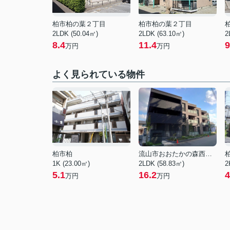
柏市柏の葉２丁目
柏市柏の葉２丁目
2LDK (50.04㎡)
2LDK (63.10㎡)
2
8.4
11.4
9
万円
万円
よく見られている物件
柏市柏
流山市おおたかの森西２丁目
1K (23.00㎡)
2LDK (58.83㎡)
2
5.1
16.2
4
万円
万円