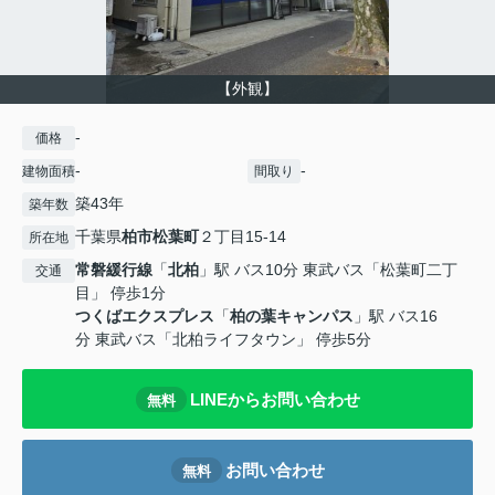
【外観】
-
価格
-
-
建物面積
間取り
築43年
築年数
千葉県
柏市
松葉町
２丁目15-14
所在地
常磐緩行線
「
北柏
」駅 バス10分 東武バス「松葉町二丁
交通
目」 停歩1分
つくばエクスプレス
「
柏の葉キャンパス
」駅 バス16
分 東武バス「北柏ライフタウン」 停歩5分
LINEからお問い合わせ
無料
お問い合わせ
無料