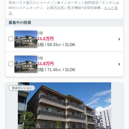
積水ハウス施工のシャーメゾン★インターネット無料提供！キッチンは
IHのシステムキッチン、お風呂は追い焚き機能+浴室乾燥機...
もっと見
る
募集中の部屋
1階
11.2万円
1階 / 59.33㎡ / 2LDK
2階
11.8万円
2階 / 71.45㎡ / 2LDK
賃貸マンション