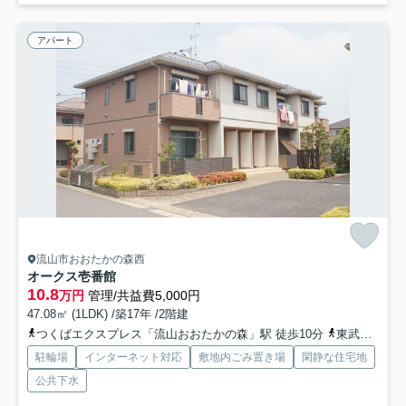
アパート
流山市おおたかの森西
オークス壱番館
10.8
万円
管理/共益費5,000円
47.08㎡ (1LDK) /築17年 /2階建
つくばエクスプレス「流山おおたかの森」駅 徒歩10分
東武野田線「流山おおたかの森」駅 徒歩10分
駐輪場
インターネット対応
敷地内ごみ置き場
閑静な住宅地
公共下水