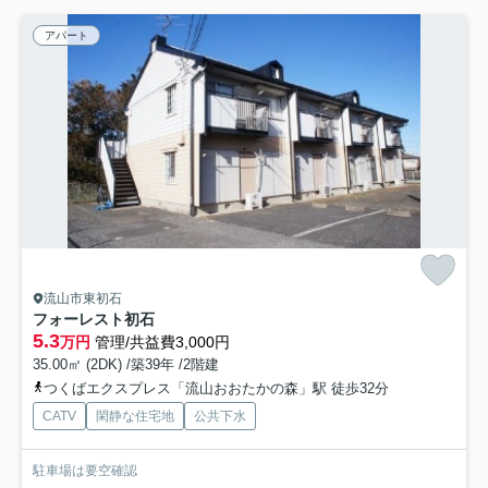
アパート
流山市東初石
フォーレスト初石
5.3
万円
管理/共益費3,000円
35.00㎡ (2DK) /築39年 /2階建
つくばエクスプレス「流山おおたかの森」駅 徒歩32分
CATV
閑静な住宅地
公共下水
駐車場は要空確認