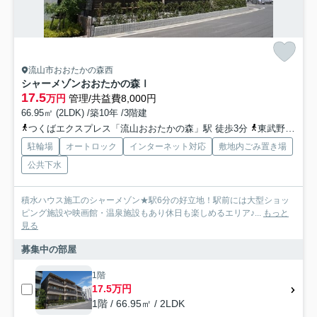
流山市おおたかの森西
シャーメゾンおおたかの森Ⅰ
17.5
万円
管理/共益費8,000円
66.95㎡ (2LDK) /築10年 /3階建
つくばエクスプレス「流山おおたかの森」駅 徒歩3分
東武野田線「流山おおたかの森」駅 徒歩3分
駐輪場
オートロック
インターネット対応
敷地内ごみ置き場
公共下水
積水ハウス施工のシャーメゾン★駅6分の好立地！駅前には大型ショッ
ピング施設や映画館・温泉施設もあり休日も楽しめるエリア♪...
もっと
見る
募集中の部屋
1階
17.5万円
1階 / 66.95㎡ / 2LDK