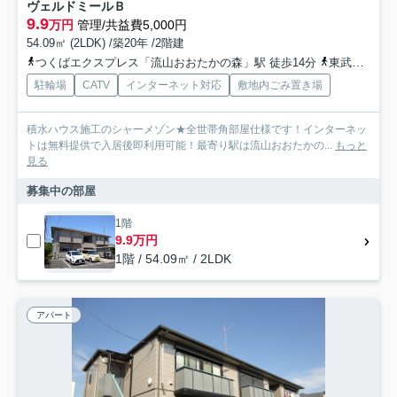
ヴェルドミールＢ
9.9
万円
管理/共益費5,000円
54.09㎡ (2LDK) /築20年 /2階建
つくばエクスプレス「流山おおたかの森」駅 徒歩14分
東武野田線「流山おおたかの森」駅 徒歩14分
駐輪場
CATV
インターネット対応
敷地内ごみ置き場
積水ハウス施工のシャーメゾン★全世帯角部屋仕様です！インターネッ
トは無料提供で入居後即利用可能！最寄り駅は流山おおたかの...
もっと
見る
募集中の部屋
1階
9.9万円
1階 / 54.09㎡ / 2LDK
アパート