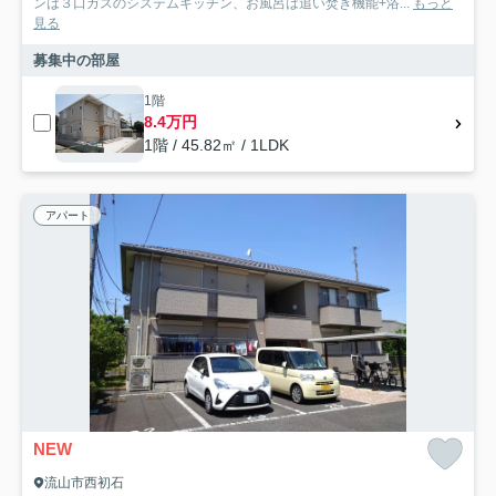
ンは３口ガスのシステムキッチン、お風呂は追い焚き機能+浴...
もっと
見る
募集中の部屋
1階
8.4万円
1階 / 45.82㎡ / 1LDK
アパート
NEW
流山市西初石