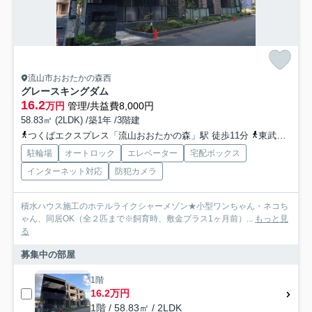
流山市おおたかの森西
グレースキングダム
16.2
万円
管理/共益費8,000円
58.83㎡ (2LDK) /築1年 /3階建
つくばエクスプレス「流山おおたかの森」駅 徒歩11分
東武野田線「流山おおたかの森」駅 徒歩11分
駐輪場
オートロック
エレベーター
宅配ボックス
インターネット対応
防犯カメラ
積水ハウス施工のホテルライクシャーメゾン★小型ワンちゃん・ネコち
ゃん、同居OK（全２匹まで※飼育時、敷金プラス1ヶ月前）...
もっと見
る
募集中の部屋
1階
16.2万円
1階 / 58.83㎡ / 2LDK