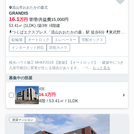
流山市おおたかの森北
GRANDIS
16.1
万円
管理/共益費15,000円
53.41㎡ (1LDK) /築3年 /4階建
つくばエクスプレス「流山おおたかの森」駅 徒歩6分
東武野田線「流山おおたかの森」駅 徒歩6分
駐輪場
オートロック
エレベーター
宅配ボックス
インターネット対応
防犯カメラ
積水ハウス施工 MHKF2018 【新築】【オートロック】 ・建築中につき
入居可能日に変更が生じる場合があります。 ・ペ...
もっと見る
募集中の部屋
4階
16.1万円
4階 / 53.41㎡ / 1LDK
賃貸マンション