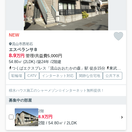
NEW
流山市西初石
エスペランサＢ
8.9
万円
管理/共益費5,000円
54.80㎡ (2LDK) /築24年 /2階建
つくばエクスプレス「流山おおたかの森」駅 徒歩15分
東武野田線「流山おおたかの森」駅 徒歩15分
駐輪場
CATV
インターネット対応
閑静な住宅地
公共下水
積水ハウス施工のシャーメゾン☆インターネット無料提供！
募集中の部屋
2階
8.9万円
2階 / 54.80㎡ / 2LDK