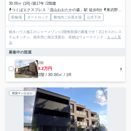
30.00㎡ (1R) /築17年 /2階建
つくばエクスプレス「流山おおたかの森」駅 徒歩8分
東武野田線「流山おおたかの森」駅 徒歩8分
駐輪場
オートロック
敷地内ごみ置き場
公共下水
積水ハウス施工のシャーメゾン☆2階角部屋の募集です！2口ガスのシス
テムキッチン、脱衣所に独立洗面台、収納はウォークインク...
もっと見
る
募集中の部屋
2階
8.2万円
2階 / 30.00㎡ / 1R
賃貸マンション