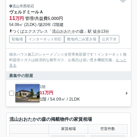
流山市西初石
ヴェルドミールＡ
11
万円
管理/共益費5,000円
54.09㎡ (2LDK) /築20年 /2階建
つくばエクスプレス「流山おおたかの森」駅 徒歩13分
駐輪場
インターネット対応
敷地内ごみ置き場
公共下水
積水ハウス施工のシャーメゾン☆全世帯角部屋です！インターネット無
料提供☆ガスは経済的な都市ガス、お風呂は追い焚き機能完備...
もっと
見る
募集中の部屋
1階
11万円
1階 / 54.09㎡ / 2LDK
流山おおたかの森の掲載物件の家賃相場
家賃相場
空室件数