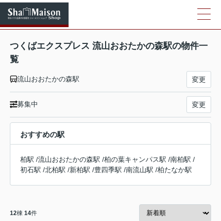
つくばエクスプレス 流山おおたかの森駅の物件一
覧
流山おおたかの森駅
変更
募集中
変更
おすすめの駅
柏駅
/
流山おおたかの森駅
/
柏の葉キャンパス駅
/
南柏駅
/
初石駅
/
北柏駅
/
新柏駅
/
豊四季駅
/
南流山駅
/
柏たなか駅
12
棟
14
件