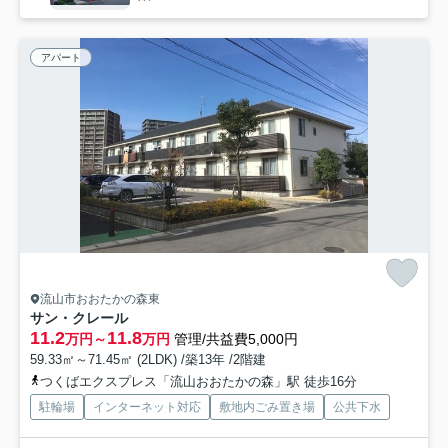
アパート
流山市おおたかの森東
サン・クレール
11.2
11.8
万円～
万円
管理/共益費5,000円
59.33㎡～71.45㎡ (2LDK) /築13年 /2階建
つくばエクスプレス「流山おおたかの森」駅 徒歩16分
駐輪場
インターネット対応
敷地内ごみ置き場
公共下水