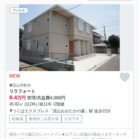
アパート
NEW
流山市駒木
リラフォート
8.4
万円
管理/共益費4,000円
45.82㎡ (1LDK) /築11年 /2階建
つくばエクスプレス「流山おおたかの森」駅 徒歩22分
駐輪場
敷地内ごみ置き場
公共下水
積水ハウス施工のシャーメゾン★エアコン設備が2基あります！キッチ