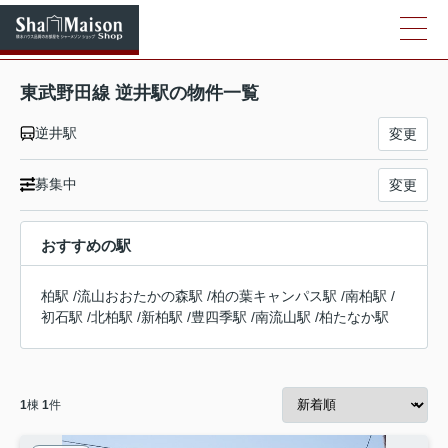
東武野田線 逆井駅の物件一覧
逆井駅
変更
募集中
変更
おすすめの駅
柏駅
/
流山おおたかの森駅
/
柏の葉キャンパス駅
/
南柏駅
/
初石駅
/
北柏駅
/
新柏駅
/
豊四季駅
/
南流山駅
/
柏たなか駅
1
棟
1
件