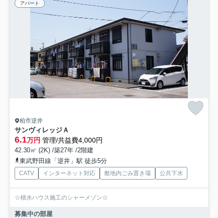
アパート
柏市逆井
サンヴィレッジＡ
6.1
万円
管理/共益費4,000円
42.30㎡ (2K) /築27年 /2階建
東武野田線「逆井」駅 徒歩5分
CATV
インターネット対応
敷地内ごみ置き場
公共下水
☆積水ハウス施工のシャーメゾン☆
募集中の部屋