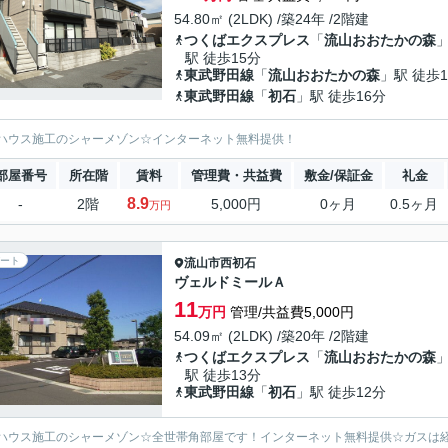
54.80㎡ (2LDK) /築24年 /2階建
つくばエクスプレス
「
流山おおたかの森
駅 徒歩15分
東武野田線
「
流山おおたかの森
」駅 徒歩1
東武野田線
「
初石
」駅 徒歩16分
ハウス施工のシャーメゾン☆インターネット無料提供！
部屋番号
所在階
賃料
管理費・共益費
敷金/保証金
礼金
8.9
-
2階
5,000円
0ヶ月
0.5ヶ月
万円
ート
流山市
西初石
ヴェルドミールＡ
11
万円
管理/共益費5,000円
54.09㎡ (2LDK) /築20年 /2階建
つくばエクスプレス
「
流山おおたかの森
駅 徒歩13分
東武野田線
「
初石
」駅 徒歩12分
ハウス施工のシャーメゾン☆全世帯角部屋です！インターネット無料提供☆ガスは