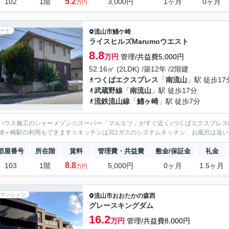
5.2
102
1階
3,000円
1ヶ月
0ヶ月
万円
ート
流山市
鰭ケ崎
ライスヒルズMarumoウエスト
8.8
万円
管理/共益費5,000円
52.16㎡ (2LDK) /築12年 /2階建
つくばエクスプレス
「
南流山
」駅 徒歩17
武蔵野線
「
南流山
」駅 徒歩17分
流鉄流山線
「
鰭ヶ崎
」駅 徒歩7分
ハウス施工のシャーメゾン☆スーパー「マルエツ」がすぐ近く♪つくばエクスプレス
鰭ヶ崎駅の利用もできます☆キッチンは3口ガスのシステムキッチン、お風呂は追
部屋番号
所在階
賃料
管理費・共益費
敷金/保証金
礼金
8.8
103
1階
5,000円
0ヶ月
1.5ヶ月
万円
マンション
流山市
おおたかの森西
グレースキングダム
16.2
万円
管理/共益費8,000円