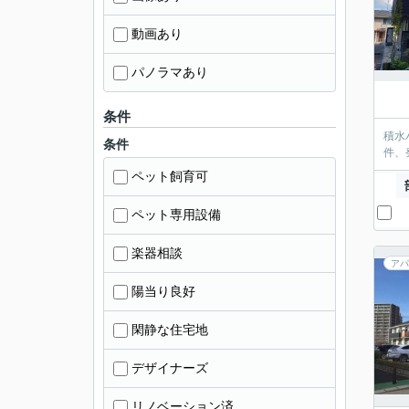
動画あり
パノラマあり
条件
積水
条件
件、
ペット飼育可
ペット専用設備
楽器相談
アパ
陽当り良好
閑静な住宅地
デザイナーズ
リノベーション済