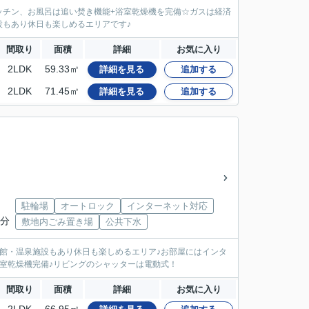
ッチン、お風呂は追い焚き機能+浴室乾燥機を完備☆ガスは経済
もあり休日も楽しめるエリアです♪
間取り
面積
詳細
お気に入り
2LDK
59.33㎡
詳細を見る
追加する
2LDK
71.45㎡
詳細を見る
追加する
」
駐輪場
オートロック
インターネット対応
3分
敷地内ごみ置き場
公共下水
館・温泉施設もあり休日も楽しめるエリア♪お部屋にはインタ
室乾燥機完備♪リビングのシャッターは電動式！
間取り
面積
詳細
お気に入り