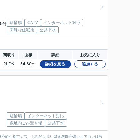
」
駐輪場
CATV
インターネット対応
5分
閑静な住宅地
公共下水
間取り
面積
詳細
お気に入り
2LDK
54.80㎡
詳細を見る
追加する
」
駐輪場
インターネット対応
敷地内ごみ置き場
公共下水
経済的な都市ガス、お風呂は追い焚き機能完備☆エアコンは設