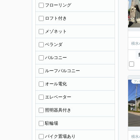
フローリング
ロフト付き
メゾネット
積水
ベランダ
バルコニー
ルーフバルコニー
アパ
オール電化
エレベーター
照明器具付き
駐輪場
バイク置場あり
積水