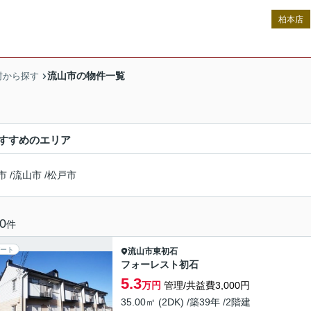
柏本店
流山市の物件一覧
村から探す
すすめのエリア
市
/
流山市
/
松戸市
0
件
ート
流山市
東初石
フォーレスト初石
5.3
万円
管理/共益費3,000円
35.00㎡ (2DK) /築39年 /2階建