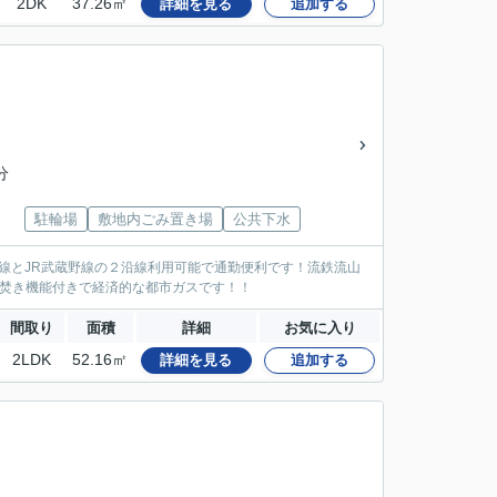
2DK
37.26㎡
詳細を見る
追加する
分
駐輪場
敷地内ごみ置き場
公共下水
線とJR武蔵野線の２沿線利用可能で通勤便利です！流鉄流山
い焚き機能付きで経済的な都市ガスです！！
間取り
面積
詳細
お気に入り
2LDK
52.16㎡
詳細を見る
追加する