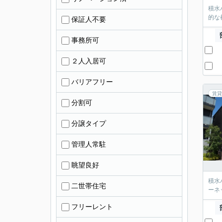
積水
的な
保証人不要
事務所可
２人入居可
バリアフリー
賃貸
分割可
分譲タイプ
管理人常駐
眺望良好
積水
二世帯住宅
ーネ
フリーレント