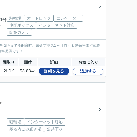
」
駐輪場
オートロック
エレベーター
1分
宅配ボックス
インターネット対応
ー
防犯カメラ
全２匹まで※飼育時、敷金プラス1ヶ月前）太陽光発電搭載物
無料提供です！
間取り
面積
詳細
お気に入り
2LDK
58.83㎡
詳細を見る
追加する
円
」
駐輪場
インターネット対応
敷地内ごみ置き場
公共下水