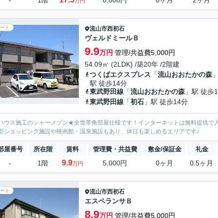
-
1階
8,000円
0ヶ月
2ヶ月
万円
ート
流山市
西初石
ヴェルドミールＢ
9.9
万円
管理/共益費5,000円
54.09㎡ (2LDK) /築20年 /2階建
つくばエクスプレス
「
流山おおたかの森
駅 徒歩14分
東武野田線
「
流山おおたかの森
」駅 徒歩1
東武野田線
「
初石
」駅 徒歩14分
ハウス施工のシャーメゾン★全世帯角部屋仕様です！インターネットは無料提供で
型ショッピング施設や映画館・温泉施設もあり、休日も楽しめるエリアです♪
部屋番号
所在階
賃料
管理費・共益費
敷金/保証金
礼金
9.9
-
1階
5,000円
0ヶ月
0.5ヶ月
万円
ート
流山市
西初石
エスペランサＢ
8.9
万円
管理/共益費5,000円