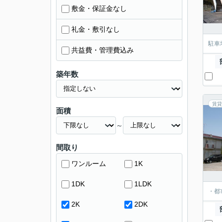
敷金・保証金なし
礼金・敷引なし
駐車
共益費・管理費込み
築年数
賃貸
面積
～
間取り
ワンルーム
1K
1DK
1LDK
・都
2K
2DK