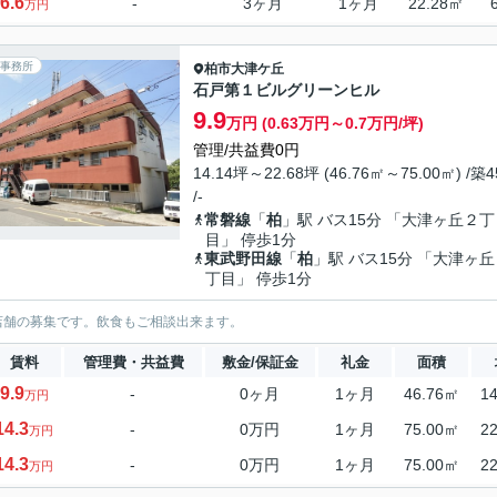
6.6
-
3ヶ月
1ヶ月
22.28㎡
万円
事務所
柏市
大津ケ丘
石戸第１ビルグリーンヒル
9.9
万円 (0.63万円～0.7万円/坪)
管理/共益費0円
14.14坪～22.68坪 (46.76㎡～75.00㎡) /築
/-
常磐線
「
柏
」駅 バス15分 「大津ヶ丘２丁
目」 停歩1分
東武野田線
「
柏
」駅 バス15分 「大津ヶ
丁目」 停歩1分
店舗の募集です。飲食もご相談出来ます。
賃料
管理費・共益費
敷金/保証金
礼金
面積
9.9
-
0ヶ月
1ヶ月
46.76㎡
1
万円
14.3
-
0万円
1ヶ月
75.00㎡
2
万円
14.3
-
0万円
1ヶ月
75.00㎡
2
万円