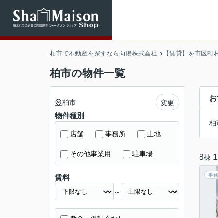
柏市で不動産を探すなら向陽株式会社
【賃貸】を市区町
柏市の物件一覧
お
柏市
変更
物件種別
柏
店舗
事務所
土地
その他事業用
駐車場
8
1
棟
事務
賃料
～