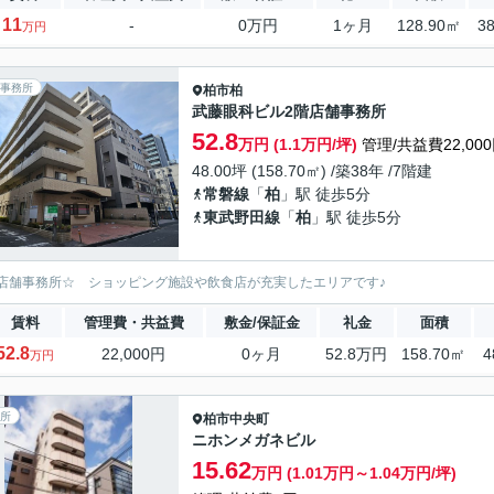
11
-
0万円
1ヶ月
128.90㎡
3
万円
事務所
柏市
柏
武藤眼科ビル2階店舗事務所
52.8
万円 (1.1万円/坪)
管理/共益費22,00
48.00坪 (158.70㎡) /築38年 /7階建
常磐線
「
柏
」駅 徒歩5分
東武野田線
「
柏
」駅 徒歩5分
店舗事務所☆ ショッピング施設や飲食店が充実したエリアです♪
賃料
管理費・共益費
敷金/保証金
礼金
面積
52.8
22,000円
0ヶ月
52.8万円
158.70㎡
4
万円
所
柏市
中央町
ニホンメガネビル
15.62
万円 (1.01万円～1.04万円/坪)