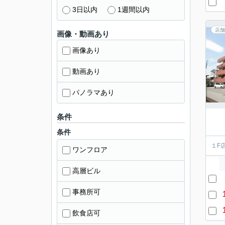
3日以内
1週間以内
店舗
画像・動画あり
画像あり
動画あり
パノラマあり
条件
条件
１F
ワンフロア
高層ビル
事務所可
飲食店可