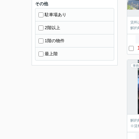
その他
駐車場あり
賃料
2階以上
解約
1階の物件
最上階
事務
解約
※賃