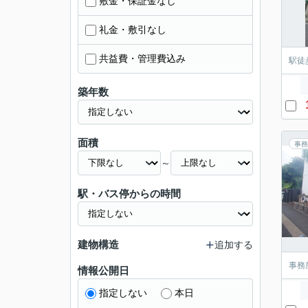
敷金・保証金なし
礼金・敷引なし
共益費・管理費込み
駅徒
築年数
面積
事務
～
駅・バス停からの時間
建物構造
追加する
事務
情報公開日
指定しない
本日