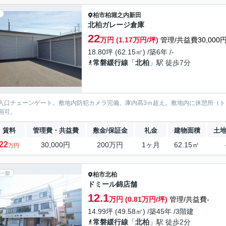
柏市
柏堀之内新田
北柏ガレージ倉庫
22
万円 (1.17万円/坪)
管理/共益費30,000
18.80坪 (62.15㎡) /築6年 /-
常磐緩行線
「
北柏
」駅 徒歩7分
入口チェーンゲート。敷地内防犯カメラ完備。庫内高3ｍ超え。敷地内に休憩所（
用可。
賃料
管理費・共益費
敷金/保証金
礼金
建物面積
土
22
30,000円
200万円
1ヶ月
62.15㎡
万円
一部
柏市
北柏
ドミール錦店舗
12.1
万円 (0.81万円/坪)
管理/共益費-
14.99坪 (49.58㎡) /築45年 /3階建
常磐緩行線
「
北柏
」駅 徒歩2分