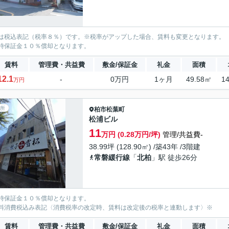
は税込表記（税率８％）です。※税率がアップした場合、賃料も変更となります。
時保証金１０％償却となります。
賃料
管理費・共益費
敷金/保証金
礼金
面積
12.1
-
0万円
1ヶ月
49.58㎡
1
万円
所
柏市
松葉町
松浦ビル
11
万円 (0.28万円/坪)
管理/共益費-
38.99坪 (128.90㎡) /築43年 /3階建
常磐緩行線
「
北柏
」駅 徒歩26分
時保証金１０％償却となります。
料消費税込み表記〈消費税率の改定時、賃料は改定後の税率と連動します〉※
賃料
管理費・共益費
敷金/保証金
礼金
面積