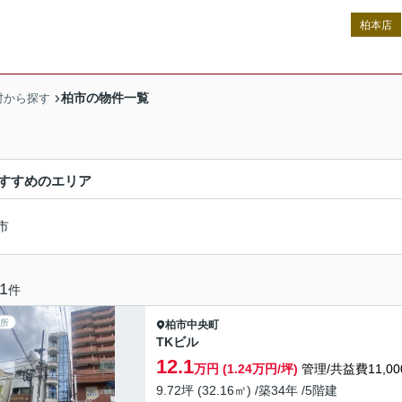
柏本店
柏市の物件一覧
村から探す
すすめのエリア
市
1
件
所
柏市
中央町
TKビル
12.1
万円 (1.24万円/坪)
管理/共益費11,00
9.72坪 (32.16㎡) /築34年 /5階建