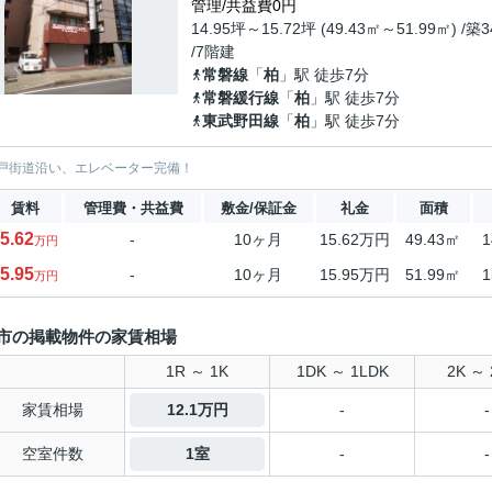
管理/共益費0円
14.95坪～15.72坪 (49.43㎡～51.99㎡) /築
/7階建
常磐線
「
柏
」駅 徒歩7分
常磐緩行線
「
柏
」駅 徒歩7分
東武野田線
「
柏
」駅 徒歩7分
戸街道沿い、エレベーター完備！
賃料
管理費・共益費
敷金/保証金
礼金
面積
5.62
-
10ヶ月
15.62万円
49.43㎡
1
万円
5.95
-
10ヶ月
15.95万円
51.99㎡
1
万円
市の掲載物件の家賃相場
1R ～ 1K
1DK ～ 1LDK
2K ～ 
家賃相場
12.1万円
-
-
空室件数
1室
-
-