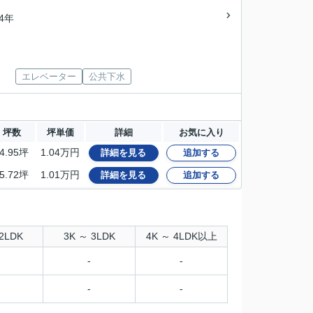
34年
エレベーター
公共下水
坪数
坪単価
詳細
お気に入り
4.95坪
1.04万円
詳細を見る
追加する
5.72坪
1.01万円
詳細を見る
追加する
2LDK
3K ～ 3LDK
4K ～ 4LDK以上
-
-
-
-