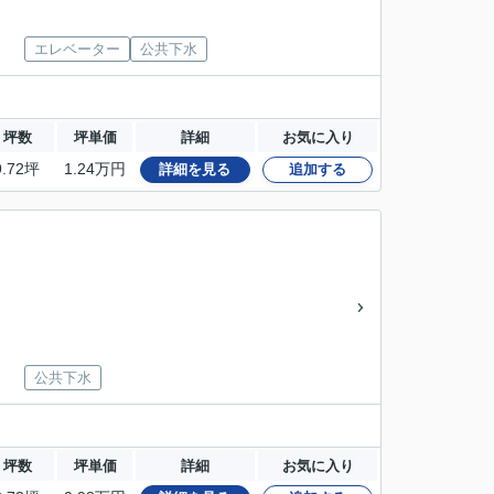
エレベーター
公共下水
坪数
坪単価
詳細
お気に入り
9.72坪
1.24万円
詳細を見る
追加する
公共下水
坪数
坪単価
詳細
お気に入り