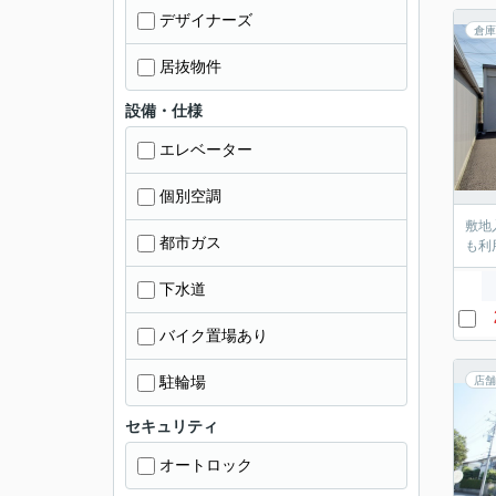
デザイナーズ
倉庫
居抜物件
設備・仕様
エレベーター
個別空調
敷地
都市ガス
も利
下水道
バイク置場あり
駐輪場
店舗
セキュリティ
オートロック