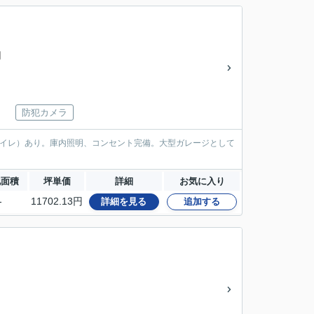
円
防犯カメラ
トイレ）あり。庫内照明、コンセント完備。大型ガレージとして
地面積
坪単価
詳細
お気に入り
-
11702.13円
詳細を見る
追加する