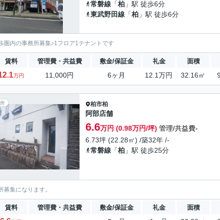
常磐線
「
柏
」駅 徒歩6分
東武野田線
「
柏
」駅 徒歩6分
歩圏内の事務所募集♪1フロア1テナントです
賃料
管理費・共益費
敷金/保証金
礼金
面積
12.1
11,000円
6ヶ月
12.1万円
32.16㎡
万円
所
柏市
柏
阿部店舗
6.6
万円 (0.98万円/坪)
管理/共益費-
6.73坪 (22.28㎡) /築32年 /-
常磐線
「
柏
」駅 徒歩25分
所募集になります。
賃料
管理費・共益費
敷金/保証金
礼金
面積