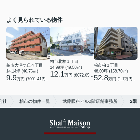
よく見られている物件
柏市北柏１丁目
柏市大津ケ丘４丁目
柏市柏２丁目
14.99坪 (49.58㎡)
14.14坪 (46.76㎡)
48.00坪 (158.70㎡)
12.1
万円 (8072.05円/坪)
9.9
52.8
万円 (7001.41円/坪)
万円 (1.1万円/坪)
会社
柏市の物件一覧
武藤眼科ビル2階店舗事務所
2階