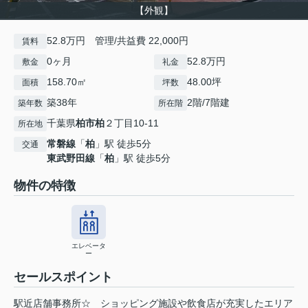
【外観】
52.8万円 管理/共益費 22,000円
賃料
0ヶ月
52.8万円
敷金
礼金
158.70㎡
48.00坪
面積
坪数
築38年
2階/7階建
築年数
所在階
千葉県
柏市
柏
２丁目10-11
所在地
常磐線
「
柏
」駅 徒歩5分
交通
東武野田線
「
柏
」駅 徒歩5分
物件の特徴
エレベータ
ー
セールスポイント
駅近店舗事務所☆ ショッピング施設や飲食店が充実したエリア