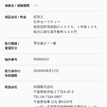
- / -
保険名 / 保険期間
必加入
保証会社 / 料金
日本セーフティー
初回賃料等総額の１００％、１年毎１０％、
毎月口座引落手数料４４０円
専任媒介 / 一般
取引態様 /
賃貸区分
95805423
物件番号
2026年08月17日
取引条件の
有効期限
向陽株式会社
取扱会社
千葉県柏市柏３丁目4-25-3
TEL:
04-7164-0807
千葉県知事 (13) 第5103号
（一社）千葉県宅地建物取引業協会／（公