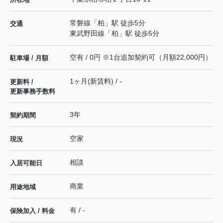
常磐線
「
柏
」駅 徒歩5分
交通
東武野田線
「
柏
」駅 徒歩5分
空有 / 0円 ※1台追加契約可（月額22,000円）
駐車場 / 月額
1ヶ月(新賃料) / -
更新料 /
更新事務手数料
3年
契約期間
空家
現況
相談
入居可能日
商業
用途地域
有 / -
保険加入 / 料金