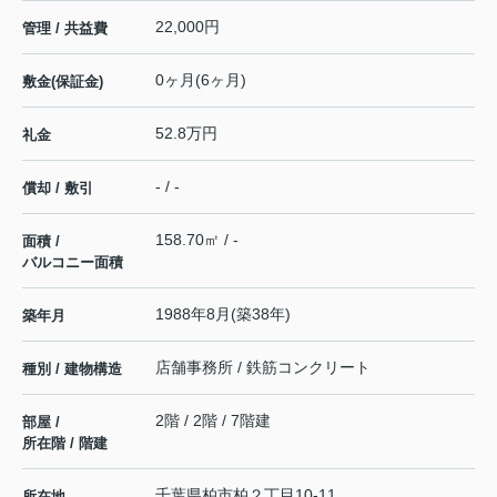
22,000円
管理 / 共益費
0ヶ月(6ヶ月)
敷金(保証金)
52.8万円
礼金
- / -
償却 / 敷引
158.70㎡ / -
面積 /
バルコニー面積
1988年8月(築38年)
築年月
店舗事務所 / 鉄筋コンクリート
種別 / 建物構造
2階 / 2階 / 7階建
部屋 /
所在階 / 階建
千葉県
柏市
柏
２丁目10-11
所在地