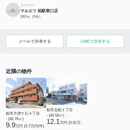
スーパー
マルエツ 柏駅東口店
392ｍ（5分）
メールで共有する
LINEで共有する
近隣の物件
柏市北柏１丁目
柏市大津ケ丘４丁目
- (49.58㎡)
- (46.76㎡)
12.1
万円 (
0.81
万円/坪)
9.9
万円 (
0.7
万円/坪)