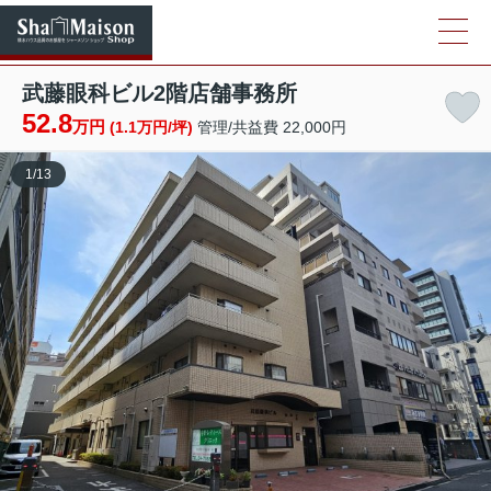
武藤眼科ビル2階店舗事務所
52.8
万円
(1.1万円/坪)
管理/共益費 22,000円
1
/
13