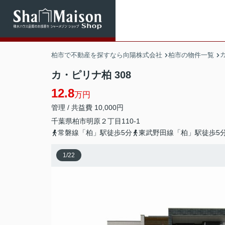
柏市で不動産を探すなら向陽株式会社
柏市の物件一覧
カ・ピリナ柏 308
12.8
万円
管理 / 共益費 10,000円
千葉県
柏市
明原
２丁目110-1
常磐線「柏」駅徒歩5分
東武野田線「柏」駅徒歩5
1
/
22