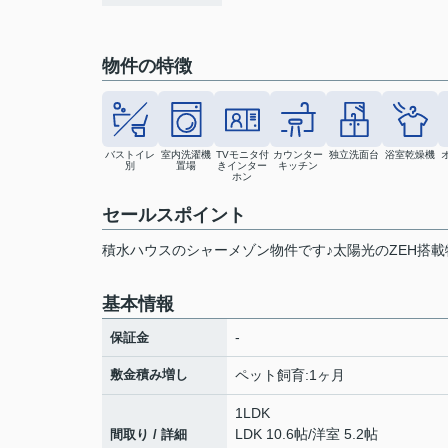
物件の特徴
バストイレ
室内洗濯機
TVモニタ付
カウンター
独立洗面台
浴室乾燥機
別
置場
きインター
キッチン
ホン
セールスポイント
積⽔ハウスのシャーメゾン物件です♪太陽光のZEH搭載
基本情報
-
保証金
敷金積み増し
ペット飼育:1ヶ月
1LDK
LDK 10.6帖
/
洋室 5.2帖
間取り / 詳細