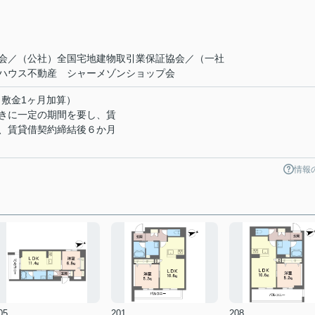
会／（公社）全国宅地建物取引業保証協会／（一社
ハウス不動産 シャーメゾンショップ会
（敷⾦1ヶ⽉加算）
きに⼀定の期間を要し、賃
、賃貸借契約締結後６か⽉
情報
05
201
208