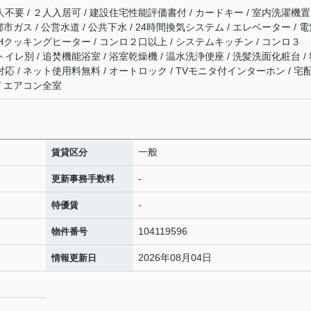
人不要 / ２人入居可 / 建設住宅性能評価書付 / カードキー / 室内洗濯機置
 都市ガス / 公営水道 / 公共下水 / 24時間換気システム / エレベーター / 
/ IHクッキングヒーター / コンロ２口以上 / システムキッチン / コンロ３
トイレ別 / 追焚機能浴室 / 浴室乾燥機 / 温水洗浄便座 / 洗髪洗面化粧台 /
対応 / ネット使用料無料 / オートロック / TVモニタ付インターホン / 宅
 / エアコン全室
一般
賃貸区分
-
更新事務手数料
-
特優賃
104119596
物件番号
2026年08月04日
情報更新日