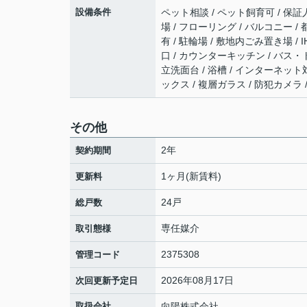
設備条件
ペット相談 / ペット飼育可 / 保証
場 / フローリング / バルコニー /
有 / 駐輪場 / 敷地内ごみ置き場 
口 / カウンターキッチン / バス・
立洗面台 / 浴槽 / インターネット
ックス / 複層ガラス / 防犯カメラ
その他
2年
契約期間
1ヶ月(新賃料)
更新料
24戸
総戸数
専任媒介
取引態様
2375308
管理コード
2026年08月17日
次回更新予定日
取扱会社
向陽株式会社