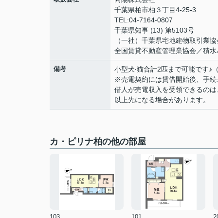
千葉県柏市柏３丁目4-25-3
TEL:04-7164-0807
千葉県知事 (13) 第5103号
（一社）千葉県宅地建物取引業協
全国賃貸不動産管理業協会／積水
備考
⼩型⽝‧猫合計2匹まで可能です♪
※売電契約には賃借開始後、⼿続
借⼈が売電収⼊を受領できるのは
以上先になる場合があります。
カ・ピリナ柏の他の部屋
103
101
2