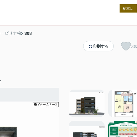
柏本店
カ・ピリナ柏
308
印刷する
お気
分