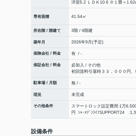
洋室5.2 ＬＤＫ10.6 ※１畳＝1.62
41.54㎡
専有面積
3階 / 4階建
所在階 / 階建て
2026年9月(予定)
築年月
保険会社 / 料金
有 / -
保証会社 / 料金
必加入 / その他
初回賃料引落時３３，０００円、
駐車場 / 月額
無 / -
未完成
現況
その他条件
スマートロック設定費用:1万6,50
円 ｼｬｰﾒｿﾞﾝﾗｲﾌSUPPORT24 :
設備条件