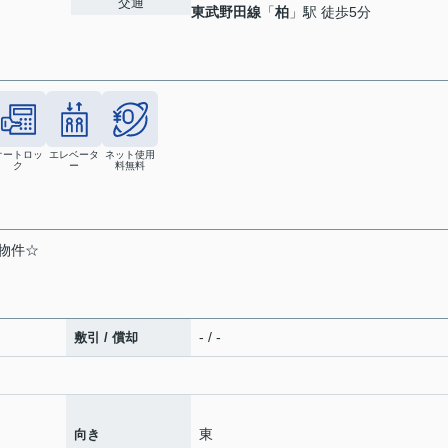
交通
東武野田線
「
柏
」駅 徒歩5分
オートロッ
エレベータ
ネット使用
ク
ー
料無料
物件☆
- / -
敷引 / 償却
東
向き