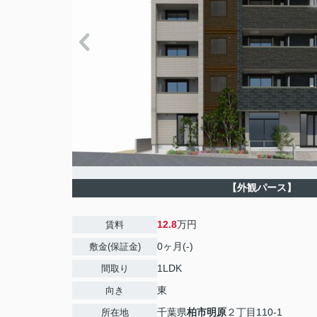
【外観パース】
12.8
万円
賃料
0ヶ月(-)
敷金(保証金)
1LDK
間取り
東
向き
千葉県
柏市
明原
２丁目110-1
所在地