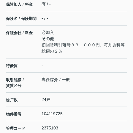
有 / -
保険加入 / 料金
- / -
保険名 / 保険期間
必加入
保証会社 / 料金
その他
初回賃料引落時３３，０００円、毎月賃料等
総額の２％
-
特優賃
専任媒介 / 一般
取引態様 /
賃貸区分
24戸
総戸数
104119725
物件番号
2375103
管理コード