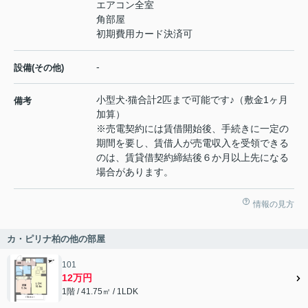
エアコン全室
角部屋
初期費用カード決済可
-
設備(その他)
⼩型⽝‧猫合計2匹まで可能です♪（敷⾦1ヶ⽉
備考
加算）
※売電契約には賃借開始後、⼿続きに⼀定の
期間を要し、賃借⼈が売電収⼊を受領できる
のは、賃貸借契約締結後６か⽉以上先になる
場合があります。
情報の見方
カ・ピリナ柏の他の部屋
101
12万円
1階 / 41.75㎡ / 1LDK