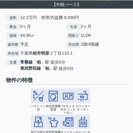
【外観パース】
12.2万円 管理/共益費 8,000円
賃料
0ヶ月
2ヶ月
敷金
礼金
44.95㎡
1LDK
面積
間取り
予定
1階/4階建
築年数
所在階
千葉県
柏市
明原
２丁目110-1
所在地
常磐線
「
柏
」駅 徒歩5分
交通
東武野田線
「
柏
」駅 徒歩5分
物件の特徴
バストイレ
室内洗濯機
TVモニタ
カウンター
別
置場
付きインタ
キッチン
ーホン
独立洗面台
浴室乾燥機
オートロッ
エレベータ