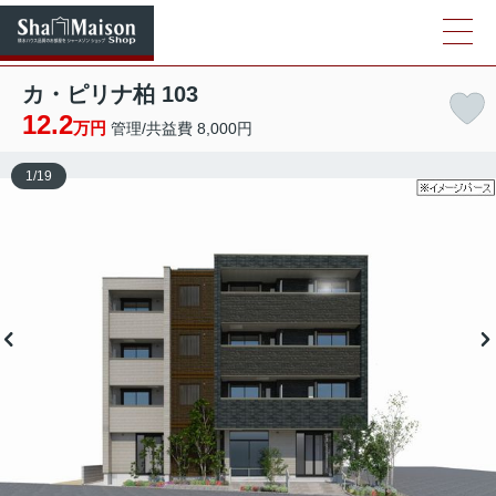
カ・ピリナ柏 103
12.2
万円
管理/共益費 8,000円
1
/
19