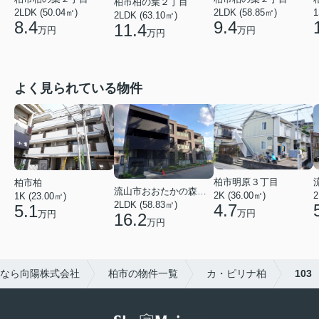
柏市柏の葉２丁目
2LDK (50.04㎡)
2LDK (58.85㎡)
1
2LDK (63.10㎡)
8.4
9.4
11.4
万円
万円
万円
よく見られている物件
柏市明原３丁目
柏市柏
流山市おおたかの森西２丁目
2K (36.00㎡)
2
1K (23.00㎡)
2LDK (58.83㎡)
4.7
5.1
万円
万円
16.2
万円
なら向陽株式会社
柏市の物件一覧
カ・ピリナ柏
103