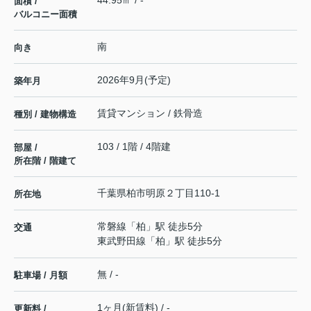
面積 /
バルコニー面積
南
向き
2026年9月(予定)
築年月
賃貸マンション / 鉄骨造
種別 / 建物構造
103 / 1階 / 4階建
部屋 /
所在階 / 階建て
千葉県
柏市
明原
２丁目110-1
所在地
常磐線
「
柏
」駅 徒歩5分
交通
東武野田線
「
柏
」駅 徒歩5分
無 / -
駐車場 / 月額
1ヶ月(新賃料) / -
更新料 /