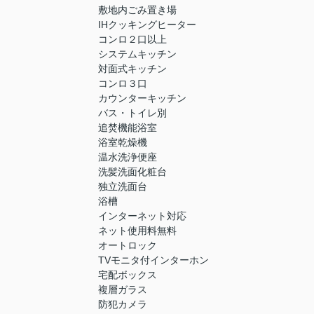
敷地内ごみ置き場
IHクッキングヒーター
コンロ２口以上
システムキッチン
対面式キッチン
コンロ３口
カウンターキッチン
バス・トイレ別
追焚機能浴室
浴室乾燥機
温水洗浄便座
洗髪洗面化粧台
独立洗面台
浴槽
インターネット対応
ネット使用料無料
オートロック
TVモニタ付インターホン
宅配ボックス
複層ガラス
防犯カメラ