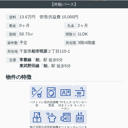
【外観パース】
13.6万円 管理/共益費 10,000円
賃料
0ヶ月
2ヶ月
敷金
礼金
50.73㎡
1LDK
面積
間取り
予定
3階/4階建
築年数
所在階
千葉県
柏市
明原
２丁目110-1
所在地
常磐線
「
柏
」駅 徒歩5分
交通
東武野田線
「
柏
」駅 徒歩5分
物件の特徴
バストイレ
室内洗濯機
TVモニタ
カウンター
別
置場
付きインタ
キッチン
ーホン
独立洗面台
浴室乾燥機
オートロッ
エレベータ