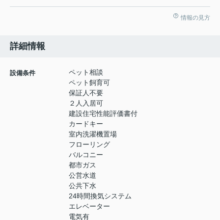
情報の見方
詳細情報
ペット相談
設備条件
ペット飼育可
保証人不要
２人入居可
建設住宅性能評価書付
カードキー
室内洗濯機置場
フローリング
バルコニー
都市ガス
公営水道
公共下水
24時間換気システム
エレベーター
電気有