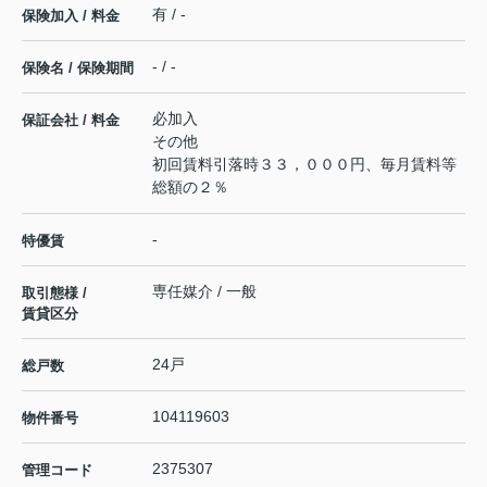
有 / -
保険加入 / 料金
- / -
保険名 / 保険期間
必加入
保証会社 / 料金
その他
初回賃料引落時３３，０００円、毎月賃料等
総額の２％
-
特優賃
専任媒介 / 一般
取引態様 /
賃貸区分
24戸
総戸数
104119603
物件番号
2375307
管理コード