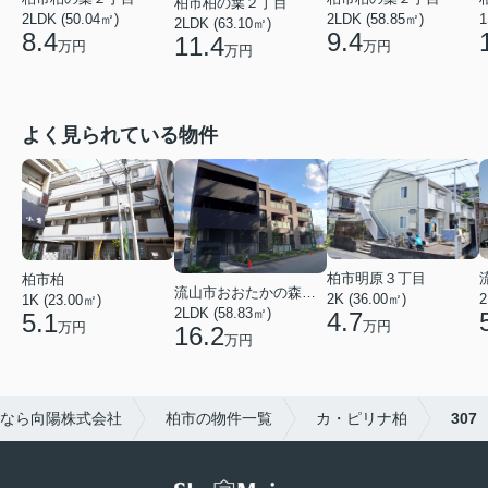
柏市柏の葉２丁目
2LDK (50.04㎡)
2LDK (58.85㎡)
1
2LDK (63.10㎡)
8.4
9.4
11.4
万円
万円
万円
よく見られている物件
柏市明原３丁目
柏市柏
流山市おおたかの森西２丁目
2K (36.00㎡)
2
1K (23.00㎡)
2LDK (58.83㎡)
4.7
5.1
万円
万円
16.2
万円
なら向陽株式会社
柏市の物件一覧
カ・ピリナ柏
307