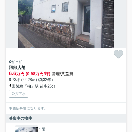
柏市柏
阿部店舗
6.6
万円 (0.98万円/坪)
管理/共益費-
6.73坪 (22.28㎡) /築32年 /-
常磐線「柏」駅 徒歩25分
公共下水
事務所募集になります。
募集中の物件
１階