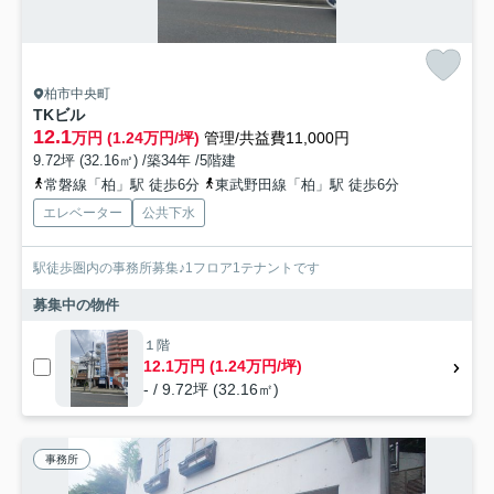
柏市中央町
TKビル
12.1
万円 (1.24万円/坪)
管理/共益費11,000円
9.72坪 (32.16㎡) /築34年 /5階建
常磐線「柏」駅 徒歩6分
東武野田線「柏」駅 徒歩6分
エレベーター
公共下水
駅徒歩圏内の事務所募集♪1フロア1テナントです
募集中の物件
１階
12.1万円 (1.24万円/坪)
- / 9.72坪 (32.16㎡)
事務所