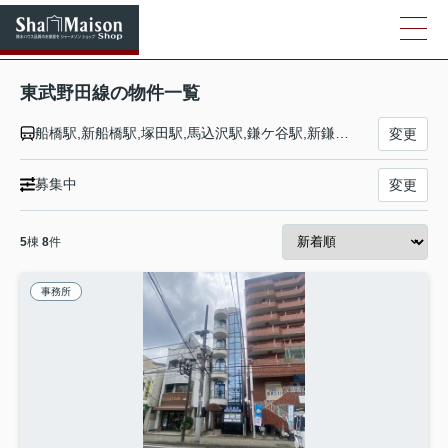
東武野田線の物件一覧
船橋駅,新船橋駅,塚田駅,馬込沢駅,鎌ケ谷駅,新鎌ヶ谷駅,六実駅,高柳駅,逆井駅,増尾駅,新柏駅,柏駅,豊四季駅,流山おおたかの森駅,初石駅,江戸川台駅,運河駅,梅郷駅,野田市駅,愛宕駅,清水公園駅,七光台駅,川間駅,南桜井駅,藤の牛島駅,春日部駅,八木崎駅,豊春駅,東岩槻駅,岩槻駅,七里駅,大和田駅,大宮公園駅,北大宮駅,大宮駅
変更
募集中
変更
5
棟
8
件
事務所