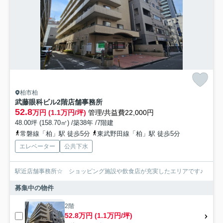
柏市柏
武藤眼科ビル2階店舗事務所
52.8
万円 (1.1万円/坪)
管理/共益費22,000円
48.00坪 (158.70㎡) /築38年 /7階建
常磐線「柏」駅 徒歩5分
東武野田線「柏」駅 徒歩5分
エレベーター
公共下水
駅近店舗事務所☆ ショッピング施設や飲食店が充実したエリアです♪
募集中の物件
2階
52.8万円 (1.1万円/坪)