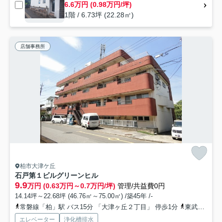
6.6万円 (0.98万円/坪)
1階 / 6.73坪 (22.28㎡)
店舗事務所
柏市大津ケ丘
石戸第１ビルグリーンヒル
9.9
万円 (0.63万円～0.7万円/坪)
管理/共益費0円
14.14坪～22.68坪 (46.76㎡～75.00㎡) /築45年 /-
常磐線「柏」駅 バス15分 「大津ヶ丘２丁目」 停歩1分
東武野田線「柏」駅 バス15分 「大津ヶ丘２丁目」 停歩1分
エレベーター
浄化槽排水