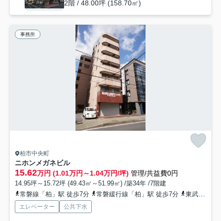
2階 / 48.00坪 (158.70㎡)
事務所
柏市中央町
ニホンメガネビル
15.62
万円 (1.01万円～1.04万円/坪)
管理/共益費0円
14.95坪～15.72坪 (49.43㎡～51.99㎡) /築34年 /7階建
常磐線「柏」駅 徒歩7分
常磐緩行線「柏」駅 徒歩7分
東武野田線「柏」駅 徒歩7分
エレベーター
公共下水