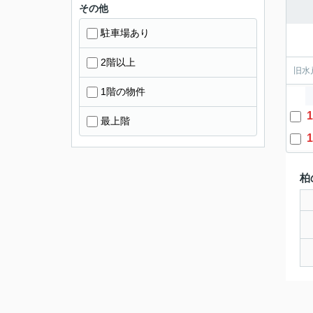
その他
駐車場あり
2階以上
旧水
1階の物件
1
最上階
1
柏