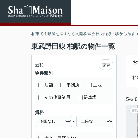
柏市で不動産を探すなら向陽株式会社
沿線・駅から探す
東武野田線 柏駅の物件一覧
お
柏
変更
物件種別
柏
店舗
事務所
土地
その他事業用
駐車場
5
8
棟
事務
賃料
～