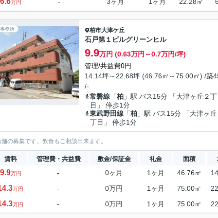
6.6
-
3ヶ月
1ヶ月
22.28㎡
万円
事務所
柏市
大津ケ丘
石戸第１ビルグリーンヒル
9.9
万円 (0.63万円～0.7万円/坪)
管理/共益費0円
14.14坪～22.68坪 (46.76㎡～75.00㎡) /築
/-
常磐線
「
柏
」駅 バス15分 「大津ヶ丘２丁
目」 停歩1分
東武野田線
「
柏
」駅 バス15分 「大津ヶ
丁目」 停歩1分
店舗の募集です。飲食もご相談出来ます。
賃料
管理費・共益費
敷金/保証金
礼金
面積
9.9
-
0ヶ月
1ヶ月
46.76㎡
1
万円
14.3
-
0万円
1ヶ月
75.00㎡
2
万円
14.3
-
0万円
1ヶ月
75.00㎡
2
万円