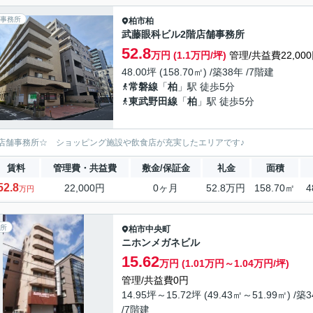
事務所
柏市
柏
武藤眼科ビル2階店舗事務所
52.8
万円 (1.1万円/坪)
管理/共益費22,00
48.00坪 (158.70㎡) /築38年 /7階建
常磐線
「
柏
」駅 徒歩5分
東武野田線
「
柏
」駅 徒歩5分
店舗事務所☆ ショッピング施設や飲食店が充実したエリアです♪
賃料
管理費・共益費
敷金/保証金
礼金
面積
52.8
22,000円
0ヶ月
52.8万円
158.70㎡
4
万円
所
柏市
中央町
ニホンメガネビル
15.62
万円 (1.01万円～1.04万円/坪)
管理/共益費0円
14.95坪～15.72坪 (49.43㎡～51.99㎡) /築
/7階建