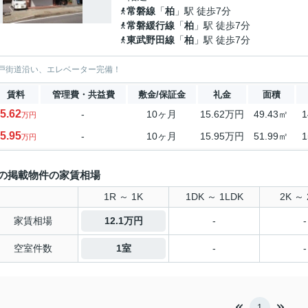
常磐線
「
柏
」駅 徒歩7分
常磐緩行線
「
柏
」駅 徒歩7分
東武野田線
「
柏
」駅 徒歩7分
戸街道沿い、エレベーター完備！
賃料
管理費・共益費
敷金/保証金
礼金
面積
5.62
-
10ヶ月
15.62万円
49.43㎡
1
万円
5.95
-
10ヶ月
15.95万円
51.99㎡
1
万円
の掲載物件の家賃相場
1R ～ 1K
1DK ～ 1LDK
2K ～ 
家賃相場
12.1万円
-
-
空室件数
1室
-
-
1