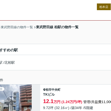
柏本店
東武野田線 柏駅の物件一覧
東武野田線の物件一覧
すすめの駅
駅
/
北柏駅
件
所
柏市
中央町
TKビル
12.1
万円 (1.24万円/坪)
管理/共益費11,00
9.72坪 (32.16㎡) /築34年 /5階建