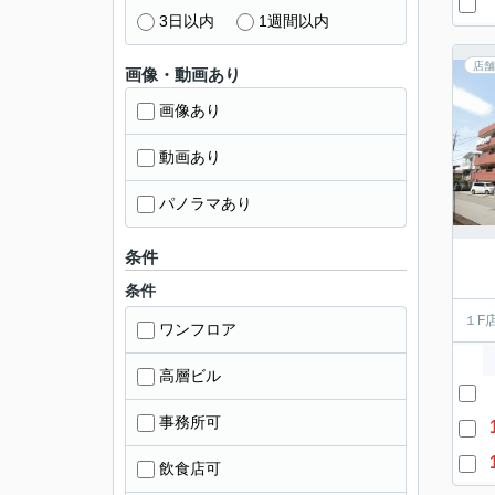
3日以内
1週間以内
店舗
画像・動画あり
画像あり
動画あり
パノラマあり
条件
条件
１F
ワンフロア
高層ビル
事務所可
飲食店可