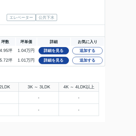
エレベーター
公共下水
坪数
坪単価
詳細
お気に入り
4.95坪
1.04万円
詳細を見る
追加する
5.72坪
1.01万円
詳細を見る
追加する
2LDK
3K ～ 3LDK
4K ～ 4LDK以上
-
-
-
-