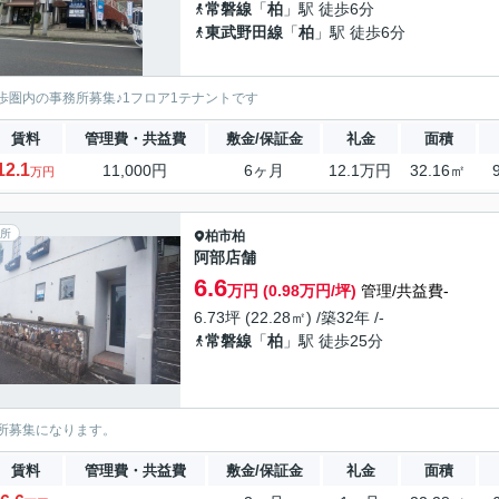
常磐線
「
柏
」駅 徒歩6分
東武野田線
「
柏
」駅 徒歩6分
歩圏内の事務所募集♪1フロア1テナントです
賃料
管理費・共益費
敷金/保証金
礼金
面積
12.1
11,000円
6ヶ月
12.1万円
32.16㎡
万円
所
柏市
柏
阿部店舗
6.6
万円 (0.98万円/坪)
管理/共益費-
6.73坪 (22.28㎡) /築32年 /-
常磐線
「
柏
」駅 徒歩25分
所募集になります。
賃料
管理費・共益費
敷金/保証金
礼金
面積