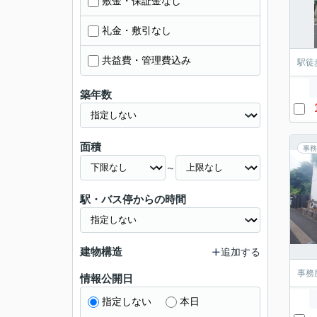
敷金・保証金なし
礼金・敷引なし
共益費・管理費込み
駅徒
築年数
面積
事務
～
駅・バス停からの時間
建物構造
追加する
事務
情報公開日
指定しない
本日