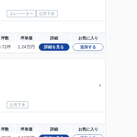
エレベーター
公共下水
坪数
坪単価
詳細
お気に入り
9.72坪
1.24万円
詳細を見る
追加する
公共下水
坪数
坪単価
詳細
お気に入り