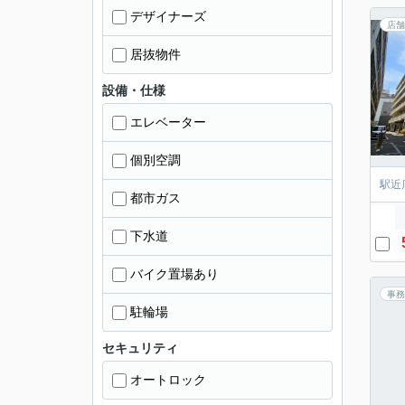
デザイナーズ
店舗
居抜物件
設備・仕様
エレベーター
個別空調
駅近
都市ガス
下水道
バイク置場あり
事務
駐輪場
セキュリティ
オートロック