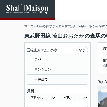
柏市で不動産を探すなら向陽株式会社
沿線・駅から探す
東武野田線 流山おおたかの森駅の
お
流山おおたかの森
変更
アパート
柏
流
マンション
一戸建て
3
3
棟
賃料
アパ
～