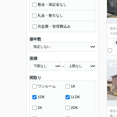
敷金・保証金なし
礼金・敷引なし
共益費・管理費込み
積水
スは
築年数
面積
アパ
～
間取り
ワンルーム
1K
1DK
1LDK
2K
2DK
積水
備！