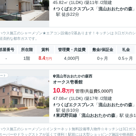
45.82㎡ (1LDK) /築11年 /2階建
つくばエクスプレス
「
流山おおたかの森
駅 徒歩22分
ハウス施工のシャーメゾン★エアコン設備が2基あります！キッチンは３口ガスのシ
経済的な都市ガスです。
部屋番号
所在階
賃料
管理費・共益費
敷金/保証金
礼金
8.4
-
1階
4,000円
0ヶ月
0.5ヶ月
万円
ート
流山市
おおたかの森西
オークス壱番館
10.8
万円
管理/共益費5,000円
47.08㎡ (1LDK) /築17年 /2階建
つくばエクスプレス
「
流山おおたかの森
駅 徒歩10分
東武野田線
「
流山おおたかの森
」駅 徒歩1
ハウス施工のシャーメゾン☆インターネット無料設備導入物件☆キッチンは3口ガス
スーパーやドラッグストアが近くて便利！駅前には大型ショッピング施設や映画館