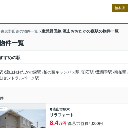
柏本店
東武野田線 流山おおたかの森駅の物件一覧
東武野田線の物件一覧
物件一覧
すすめの駅
駅
/
流山おおたかの森駅
/
柏の葉キャンパス駅
/
初石駅
/
豊四季駅
/
南柏駅
山セントラルパーク駅
件
ート
流山市
駒木
リラフォート
8.4
万円
管理/共益費4,000円