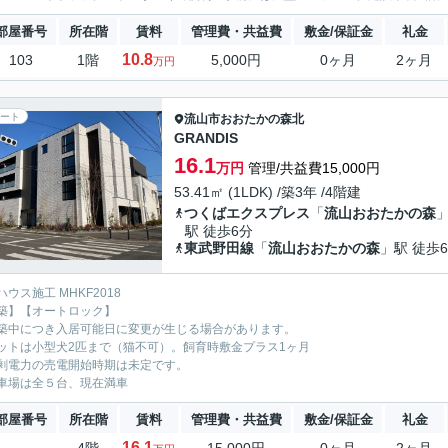
部屋番号
所在階
賃料
管理費・共益費
敷金/保証金
礼金
10.8
103
1階
5,000円
0ヶ月
2ヶ月
万円
ート
流山市
おおたかの森北
GRANDIS
16.1
万円
管理/共益費15,000円
53.41㎡ (1LDK) /築3年 /4階建
つくばエクスプレス
「
流山おおたかの森
駅 徒歩6分
東武野田線
「
流山おおたかの森
」駅 徒歩
ウス施工 MHKF2018
築】【オートロック】
築中につき入居可能日に変更が生じる場合があります。
ットは小型犬2匹まで（猫不可）。飼育時敷金プラス1ヶ月
剰電力の売電開始時期は未定です。
車場は全５台、現在満車
部屋番号
所在階
賃料
管理費・共益費
敷金/保証金
礼金
16.1