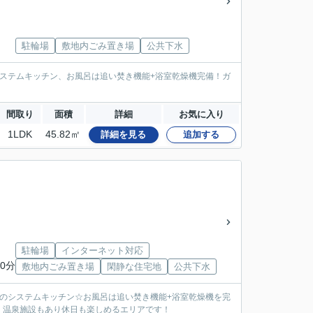
」
駐輪場
敷地内ごみ置き場
公共下水
ステムキッチン、お風呂は追い焚き機能+浴室乾燥機完備！ガ
間取り
面積
詳細
お気に入り
1LDK
45.82㎡
詳細を見る
追加する
」
駐輪場
インターネット対応
0分
敷地内ごみ置き場
閑静な住宅地
公共下水
のシステムキッチン☆お風呂は追い焚き機能+浴室乾燥機を完
・温泉施設もあり休日も楽しめるエリアです！