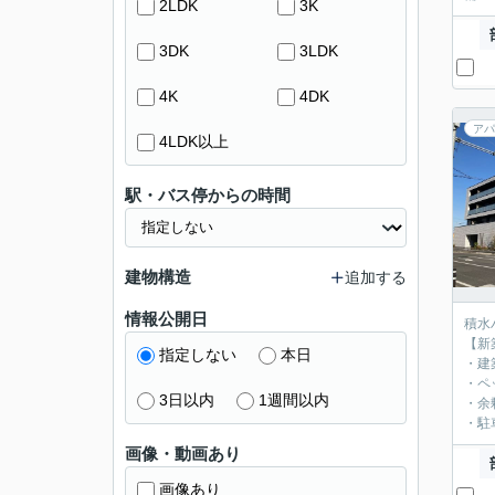
2LDK
3K
3DK
3LDK
4K
4DK
アパ
4LDK以上
駅・バス停からの時間
建物構造
追加する
情報公開日
積水ハ
【新
指定しない
本日
・建
・ペ
3日以内
1週間以内
・余
・駐
画像・動画あり
画像あり