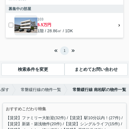
募集中の部屋
103
5.5万円
1階 / 28.86㎡ / 1DK
1
検索条件を変更
まとめてお問い合わせ
ら探す
常磐緩行線の物件一覧
常磐緩行線 南柏駅の物件一覧
おすすめこだわり特集
【賃貸】ファミリー大歓迎(32件)
【賃貸】駅10分以内！(27件)
【賃貸】新築・築浅物件(20件)
【賃貸】シングルライフ(15件)