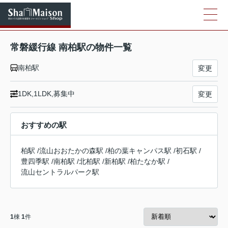
常磐緩行線 南柏駅の物件一覧
南柏駅
変更
1DK,1LDK,募集中
変更
おすすめの駅
柏駅
/
流山おおたかの森駅
/
柏の葉キャンパス駅
/
初石駅
/
豊四季駅
/
南柏駅
/
北柏駅
/
新柏駅
/
柏たなか駅
/
流山セントラルパーク駅
1
棟
1
件