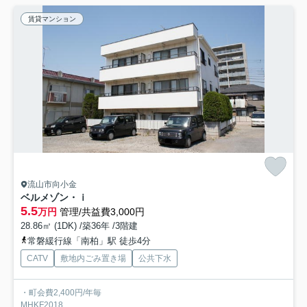
賃貸マンション
流山市向小金
ベルメゾン・ｉ
5.5
万円
管理/共益費3,000円
28.86㎡ (1DK) /築36年 /3階建
常磐緩行線「南柏」駅 徒歩4分
CATV
敷地内ごみ置き場
公共下水
・町会費2,400円/年毎
MHKF2018